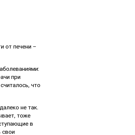
и от печени –
заболеваниями:
ачи при
 считалось, что
далеко не так.
ывает, тоже
оступающие в
ь свои