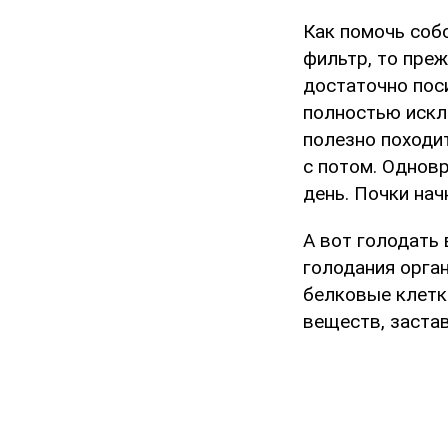
Как помочь соб
фильтр, то преж
достаточно пос
полностью искл
полезно походит
с потом. Однов
день. Почки нач
А вот голодать 
голодания орга
белковые клетк
веществ, заста