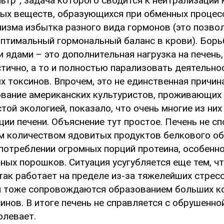
льтр”, задача которого сводится к нейтрализации
ых веществ, образующихся при обменных процесса
низма избытка разного вида гормонов (это позво
птимальный гормональный баланс в крови). Борь
ядами – это дополнительная нагрузка на печень,
тично, а то и полностью парализовать деятельно
х токсинов. Впрочем, это не единственная причин
ование американских культуристов, проживающих 
той экологией, показало, что очень многие из ни
ии печени. Объяснение тут простое. Печень не с
ем количеством ядовитых продуктов белкового об
 потреблении огромных порций протеина, особенно
ных порошков. Ситуация усугубляется еще тем, чт
 так работает на пределе из-за тяжелейших стрес
и тоже сопровождаются образованием больших к
инов. В итоге печень не справляется с обрушенной
олевает.