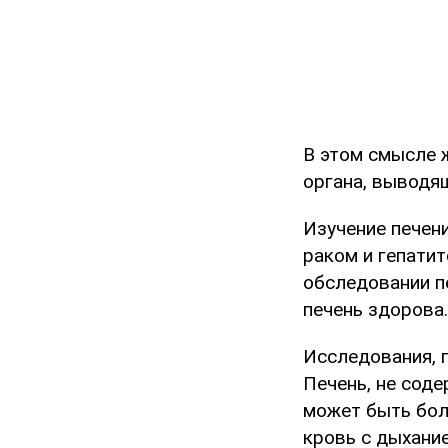
В этом смысле 
органа, выводящ
Изучение печен
раком и гепати
обследовании пе
печень здорова.
Исследования, п
Печень, не соде
может быть бол
кровь с дыхание