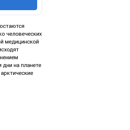
 остаются
ко человеческих
ной медицинской
исходят
знением
 дни на планете
 арктические