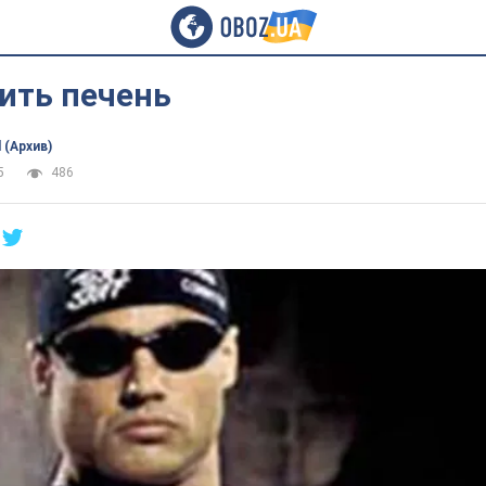
ить печень
 (Архив)
5
486