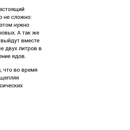
настоящий
о не сложно:
 этом нужно
овых. А так же
ы выйдут вместе
е двух литров в
ение ядов.
, что во время
сщепляя
сических