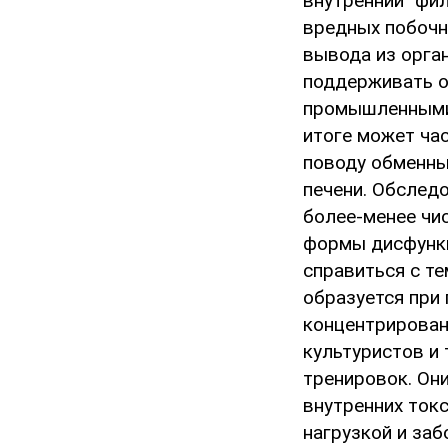
внутренний “фи
вредных побочн
вывода из орга
поддерживать о
промышленными 
итоге может час
поводу обменны
печени. Обслед
более-менее чис
формы дисфункц
справиться с т
образуется при
концентрирован
культуристов и
тренировок. Он
внутренних токс
нагрузкой и заб