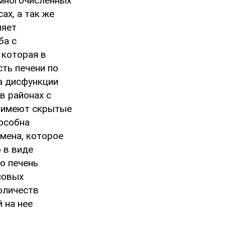
 многочисленных
х, а так же
ляет
ба с
 которая в
сть печени по
а дисфункции
в районах с
х имеют скрытые
пособна
мена, которое
 в виде
о печень
совых
оличеств
 на нее