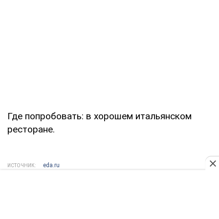
Где попробовать: в хорошем итальянском
ресторане.
eda.ru
ИСТОЧНИК:
Кулинарные статьи
Редакционная политика