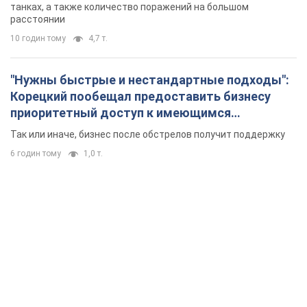
танках, а также количество поражений на большом
расстоянии
10 годин тому
4,7 т.
"Нужны быстрые и нестандартные подходы":
Корецкий пообещал предоставить бизнесу
приоритетный доступ к имеющимся
складским помещениям
Так или иначе, бизнес после обстрелов получит поддержку
6 годин тому
1,0 т.