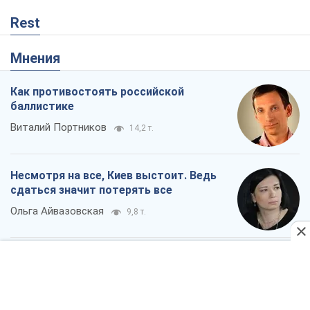
Rest
Мнения
Как противостоять российской
баллистике
Виталий Портников
14,2 т.
Несмотря на все, Киев выстоит. Ведь
сдаться значит потерять все
Ольга Айвазовская
9,8 т.
Запад обязан остановить путинский
геноцид украинцев
Леонид Невзлин
2,8 т.