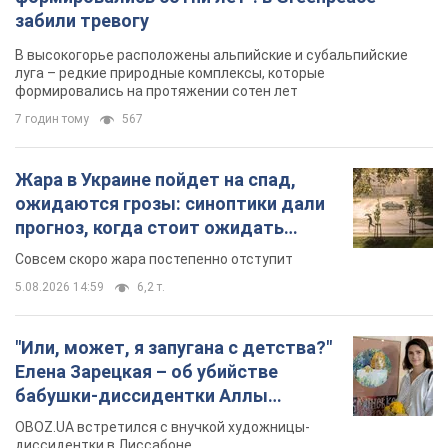
забили тревогу
В высокогорье расположены альпийские и субальпийские
луга – редкие природные комплексы, которые
формировались на протяжении сотен лет
7 годин тому
567
Жара в Украине пойдет на спад,
ожидаются грозы: синоптики дали
прогноз, когда стоит ожидать
изменения погоды
Совсем скоро жара постепенно отступит
5.08.2026 14:59
6,2 т.
"Или, может, я запугана с детства?"
Елена Зарецкая – об убийстве
бабушки-диссидентки Аллы
Горской, критике сына Стуса и
OBOZ.UA встретился с внучкой художницы-
бегстве в Португалию с пятью
диссидентки в Лиссабоне