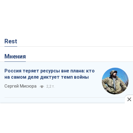
Rest
Мнения
Россия теряет ресурсы вне плана: кто
на самом деле диктует темп войны
Сергей Мисюра
2,2 т.
"Мы уже переживали и худшее":
Украине не стоит поддаваться
отчаянию из-за ракетного террора
Сергей Марченко, эксперт
4,7 т.