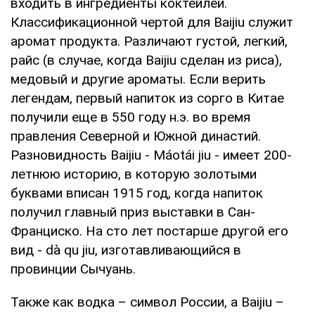
входить в ингредиенты коктейлей.
Классификационной чертой для Baijiu служит
аромат продукта. Различают густой, легкий,
райс (в случае, когда Baijiu сделан из риса),
медовый и другие ароматы. Если верить
легендам, первый напиток из сорго в Китае
получили еще в 550 году н.э. во время
правления Северной и Южной династий.
Разновидность Baijiu - Máotái jiu - имеет 200-
летнюю историю, в которую золотыми
буквами вписан 1915 год, когда напиток
получил главный приз выставки в Сан-
Франциско. На сто лет постарше другой его
вид - dà qu jiu, изготавливающийся в
провинции Сычуань.
Также как водка – символ России, а Baijiu –