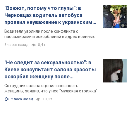
"Воюют, потому что глупы": в
Черновцах водитель автобуса
проявил неуважение к украинским
военным и поплатился за это.
Водителя уволили после конфликта с
Видео
пассажирами и оскорблений в адрес военных
8 часов назад
8,4 т.
"Не следит за сексуальностью": в
Киеве консультант салона красоты
оскорбил женщину после
химиотерапии, разгорелся скандал.
Сотрудник салона оценил внешность
Фото
женщины, заявив, что у нее "мужская стрижка"
2 часа назад
10,8 т.