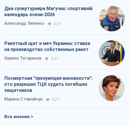
Два супертурнира Магучих: спортивній
календарь осени-2026
Александр Липенко
2,5 т.
Ракетный щит и меч Украины: ставка
на производство собственных ракет
Кирилл Татаринов
2,2 т.
Посмертная "презумпция виновности":
кто разрешил ТЦК судить погибших
защитников
Марина Ставнійчук
5,2 т.
Все мнения