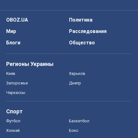
Спорт
Футбол
Баскетбол
Хоккей
Бокс
Формула-1
Моя школа
ГДЗ
Учебники
Онлайн уроки
ДПА
ЗНО
НМТ
СНГ решебники
Авто
Тест Драйв
Электромобили
Акции
Сервис