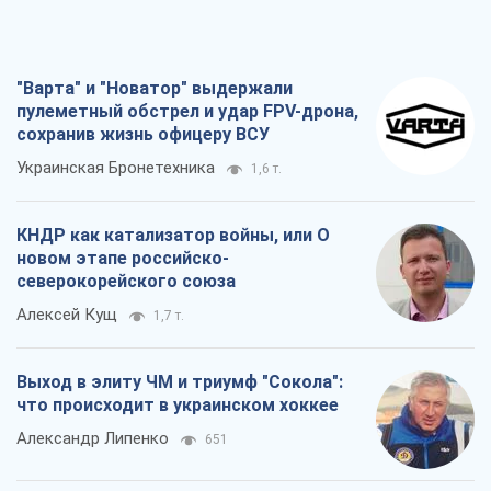
Выход в элиту ЧМ и триумф "Сокола":
что происходит в украинском хоккее
Александр Липенко
651
Что ожидает украинцев в 2026-2028
годах? Основные выводы из новых
прогнозов от НБУ
Василий Фурман
14,5 т.
Все мнения
О компании
Команда
Правовая информация
Политика