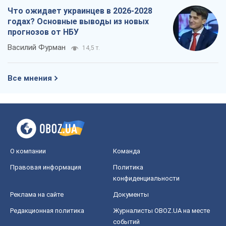
конфиденциальности
Реклама на сайте
Документы
Редакционная политика
Журналисты OBOZ.UA на месте
событий
OBOZ.UA
Политика
Мир
Расследования
Блоги
Общество
Регионы Украины
Киев
Харьков
Запорожье
Днепр
Черкассы