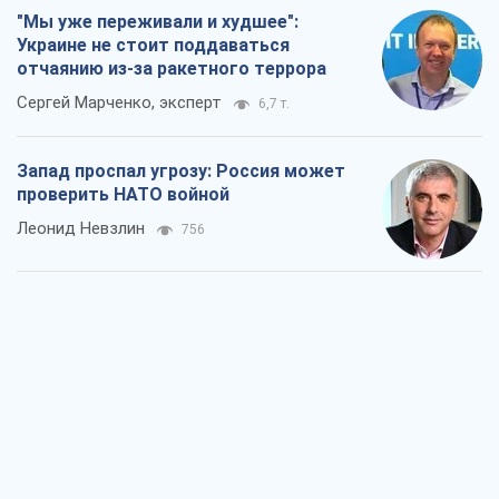
"Варта" и "Новатор" выдержали
пулеметный обстрел и удар FPV-дрона,
сохранив жизнь офицеру ВСУ
Украинская Бронетехника
1,6 т.
КНДР как катализатор войны, или О
новом этапе российско-
северокорейского союза
Алексей Кущ
1,7 т.