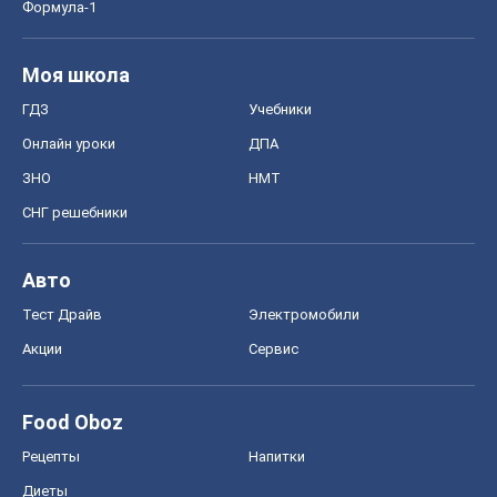
Food Oboz
Рецепты
Напитки
Диеты
Экономика
Рынки и компании
Mакроэкономика
MedOboz
Новости медицины
MAMACLUB
Шоу
Афиша
Сплетни
Красота
Мода