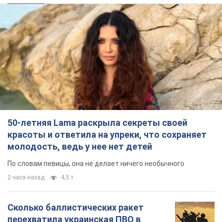
2 часа назад
4,5 т.
Сколько баллистических ракет
перехватила украинская ПВО в
июле: в Минобороны назвали цифру
Украинская ПВО работала в условиях
дефицита ракет-перехватчиков
5 часов назад
6,8 т.
Аурика Ротару через суд изменила
свою пенсию, на которую ранее
жаловалась: сколько получала
певица
В выплату не была включена зарплата
артистки за время работы в Черновицкой
филармонии
через 8 часов