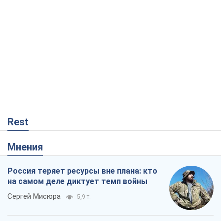
Россия теряет ресурсы вне плана: кто
на самом деле диктует темп войны
Сергей Мисюра
5,9 т.
"Мы уже переживали и худшее":
Украине не стоит поддаваться
отчаянию из-за ракетного террора
Сергей Марченко, эксперт
6,7 т.
Запад проспал угрозу: Россия может
проверить НАТО войной
Леонид Невзлин
756