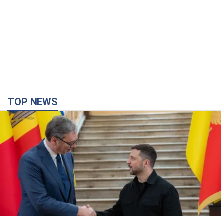
Зеленский впервые прибыл в Сербию:
запланирована встреча с Вучичем
Это первый визит главы государства в Белград
час назад
972
Третий армейский корпус создает для
российских оккупантов на Лиманском
направлении критический дискомфорт: как это
удалось
Сейчас это перерастает в кризис для всей группировки
3 часа назад
45,1 т.
В оккупированной Ялте прогремели мощные