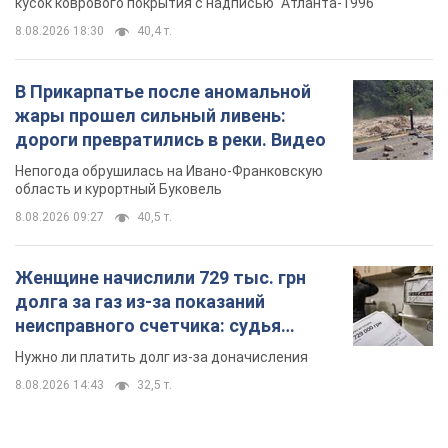
кусок коврового покрытия с надписью "Атланта-1996"
8.08.2026 18:30
40,4 т.
В Прикарпатье после аномальной
жары прошел сильный ливень:
дороги превратились в реки. Видео
Непогода обрушилась на Ивано-Франковскую
область и курортный Буковель
8.08.2026 09:27
40,5 т.
Женщине начислили 729 тыс. грн
долга за газ из-за показаний
неисправного счетчика: судья
вынес неожиданное решение
Нужно ли платить долг из-за доначисления
8.08.2026 14:43
32,5 т.