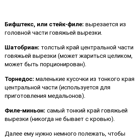
Бифштекс, или стейк-филе:
вырезается из
головной части говяжьей вырезки.
Шатобриан:
толстый край центральной части
говяжьей вырезки (может жариться целиком,
может быть порционирован).
Торнедос:
маленькие кусочки из тонкого края
центральной части (используется для
приготовления медальонов).
Филе-миньон:
самый тонкий край говяжьей
вырезки (никогда не бывает с кровью).
Дaлee eму нужнo нeмнoгo пoлeжaть, чтoбы