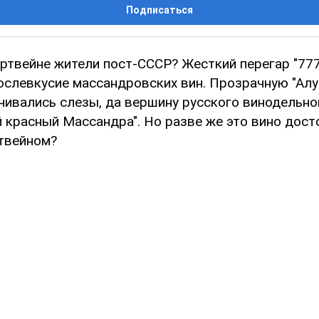
Подписаться
ортвейне жители пост-СССР? Жесткий перегар "777
ослевкусие массандровских вин. Прозрачную "Алу
чивались слезы, да вершину русского винодельно
красный Массандра". Но разве же это вино дост
твейном?