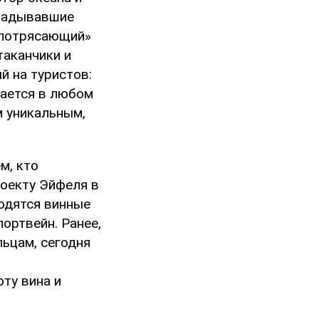
кладывавшие
 «потрясающий»
аканчики и
й на туристов:
дается в любом
м уникальным,
м, кто
роекту Эйфеля в
ходятся винные
ортвейн. Ранее,
льцам, сегодня
ту вина и