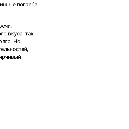
винные погреба
речи.
го вкуса, так
олго. Но
тельностей,
дирчивый
.