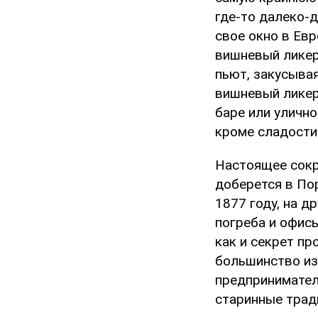
где-то далеко-
свое окно в Ев
вишневый ликер
пьют, закусывая
вишневый ликер
баре или улично
кроме сладости 
Настоящее сокр
доберется в Пор
1877 году, на д
погреба и офис
как и секрет пр
большинство из
предпринимател
старинные трад