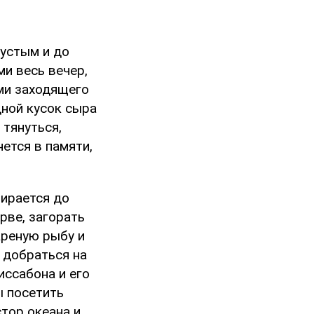
густым и до
и весь вечер,
ами заходящего
дной кусок сыра
 тянуться,
нется в памяти,
бирается до
рве, загорать
ареную рыбу и
 добраться на
иссабона и его
ы посетить
тор океана и