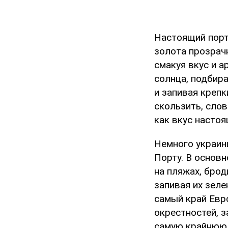
Настоящий портв
золота прозрач
смакуя вкус и а
солнца, подбир
и запивая крепк
скользить, слов
как вкус настоя
Немного украин
Порту. В основн
на пляжах, брод
запивая их зеле
самый край Евр
окрестностей, з
самую крайнюю 