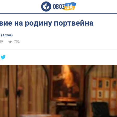
вие на родину портвейна
 (Архив)
39
702