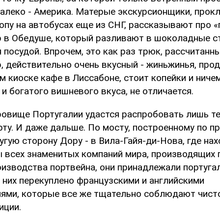
далеко - Америка. Матерые экскурсионщики, про
ропу на автобусах еще из СНГ, рассказывают про
 в Обедуше, который разливают в шоколадные ст
 посудой. Впрочем, это как раз трюк, рассчитанны
, действительно очень вкусный - жиньжинья, про
м киоске кафе в Лиссабоне, стоит копейки и ниче
и богатого вишневого вкуса, не отличается.
овище Португалии удастся распробовать лишь те
ту. И даже дальше. По мосту, построенному по п
ругую сторону Дору - в Вила-Гайя-ди-Нова, где на
ы всех знаменитых компаний мира, производящих п
оизводства портвейна, они принадлежали португа
 них перекуплено французскими и английскими
ями, которые все же тщательно соблюдают чисто
иции.