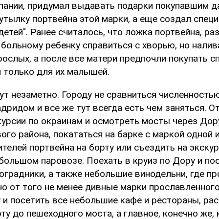
пании, придумал выдавать подарки покупавшим д
утылку портвейна этой марки, а еще создал спец
детей". Ранее считалось, что ложка портвейна, ра
больному ребенку справиться с хворью, но налив
рослых, а после все матери предпочли покупать с
й только для их малышей.
кут незаметно. Городу не сравниться численность
дридом и все же тут всегда есть чем заняться. О
курсии по окраинам и осмотреть мосты через Дор
ого района, покататься на барке с маркой одной 
телей портвейна на борту или съездить на экску
большом паровозе. Поехать в круиз по Дору и по
оградники, а также небольшие винодельни, где пр
но от того не менее дивные марки прославленного
 и посетить все небольшие кафе и рестораны, ра
у до пешеходного моста, а главное, конечно же,