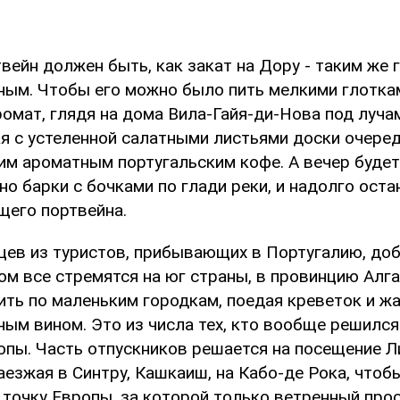
ейн должен быть, как закат на Дору - таким же 
ным. Чтобы его можно было пить мелкими глоткам
ромат, глядя на дома Вила-Гайя-ди-Нова под луч
ая с устеленной салатными листьями доски очере
им ароматным португальским кофе. А вечер будет
но барки с бочками по глади реки, и надолго оста
щего портвейна.
цев из туристов, прибывающих в Португалию, до
ом все стремятся на юг страны, в провинцию Алга
ить по маленьким городкам, поедая креветок и ж
ным вином. Это из числа тех, кто вообще решился
опы. Часть отпускников решается на посещение Л
аезжая в Синтру, Кашкаиш, на Кабо-де Рока, чтоб
точку Европы, за которой только ветренный прос