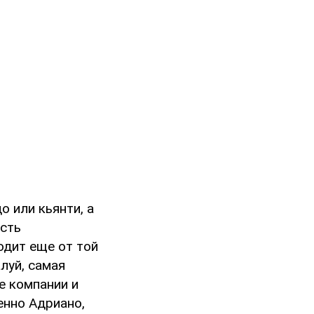
о или кьянти, а
асть
одит еще от той
луй, самая
е компании и
енно Адриано,