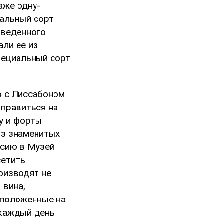
аже одну-
иальный сорт
зведенного
али ее из
пециальный сорт
ю с Лиссабоном
тправиться на
у и форты
из знаменитых
рсию в Музей
сетить
оизводят не
 вина,
сположенные на
 каждый день