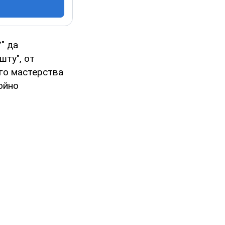
" да
шту", от
го мастерства
ойно