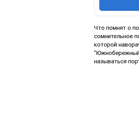
Что помнят о п
сомнительное п
которой навора
"Южнобережный 
называться пор