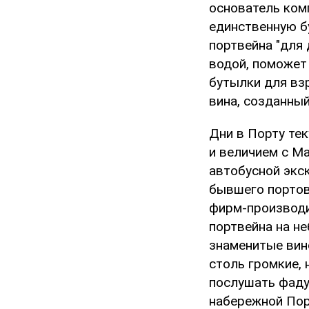
основатель ком
единственную б
портвейна "для 
водой, поможет 
бутылки для вз
вина, созданны
Дни в Порту те
и величием с Ма
автобусной экс
бывшего портов
фирм-производи
портвейна на не
знаменитые вин
столь громкие, 
послушать фаду
набережной Порт