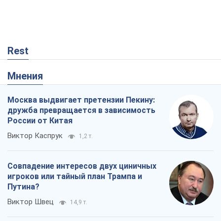
Совпадение интересов двух циничных
игроков или тайный план Трампа и
Путина?
Виктор Швец
14,9 т.
В плену собственных мифов: как
Константиновка стала главной
идеологической ловушкой для
российских оккупантов
Дмитрий Снегирев
12