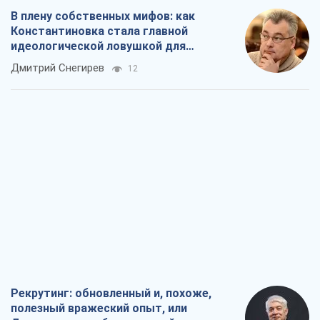
Рекрутинг: обновленный и, похоже,
полезный вражеский опыт, или
Диалектика требовательной трусости
Александр Кирш
450
Ни оружия, ни людей: как Лукашенко
создает новую армию
Игар Тышкевич
16,1 т.
Когда закончится война?
Юрий Христензен
11,9 т.