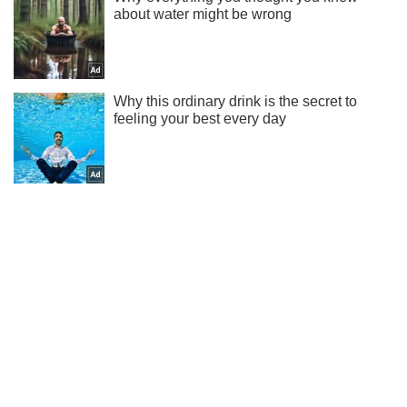
Не надоедаем! Только самое важное - подписывайся на
наш Telegram-канал
Подписаться
Подписаться
Cписок самых злых...
Важное