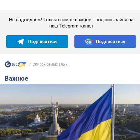
Какой была оригинальная версия гимна
Украины и почему ее боялась Российская
империя: об этом не рассказывают в школе
Государственным символом являются только первый куплет
и припев песни
3 часа назад
9,8 т.
Александру Пономареву – 53: что
известно о трех детях секс-