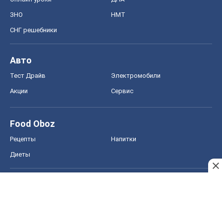
Рецепты
Напитки
Диеты
Экономика
Рынки и компании
Mакроэкономика
MedOboz
Новости медицины
MAMACLUB
Шоу
Афиша
Сплетни
Красота
Мода
Женский Журнал