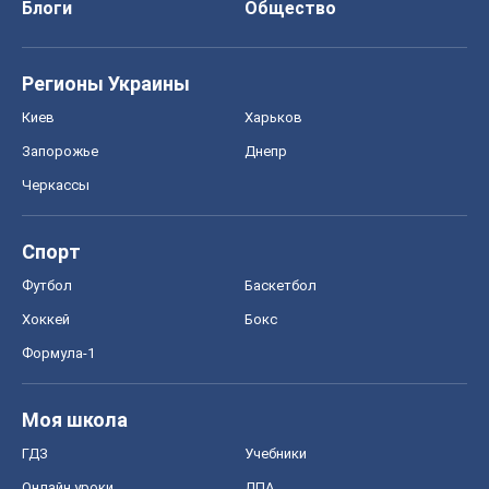
Хоккей
Бокс
Формула-1
Моя школа
ГДЗ
Учебники
Онлайн уроки
ДПА
ЗНО
НМТ
СНГ решебники
Авто
Тест Драйв
Электромобили
Акции
Сервис
Food Oboz