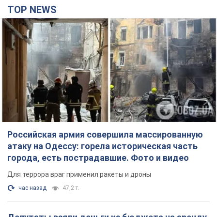
атаку на Одессу: горела историческая часть
города, есть пострадавшие. Фото и видео
Для террора враг применил ракеты и дроны
час назад
47,2 т.
Депутаты взяли деньги из бюджета на аренду
элитных квартир в Киеве: кто из
парламентариев просил средства и где
поселился
Как работает особая социальная гарантия и кто ею
пользуется
5 часов назад
52,1 т.
Российская армия обстреляла два соседних
многоэтажных дома в Харькове: двое
погибших, 27 пострадавших
Враг умышленно бьет по жилым домам