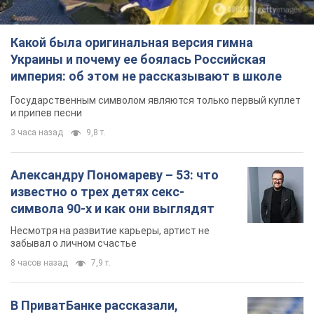
символа 90-х и как они выглядят
Несмотря на развитие карьеры, артист не
забывал о личном счастье
8 часов назад
7,9 т.
В ПриватБанке рассказали,
действительны ли доллары 1996
года: принимают ли обменники и
банки такие купюры
Что делать, если банки и обменники не
принимают старые доллары
10 часов назад
70,4 т.