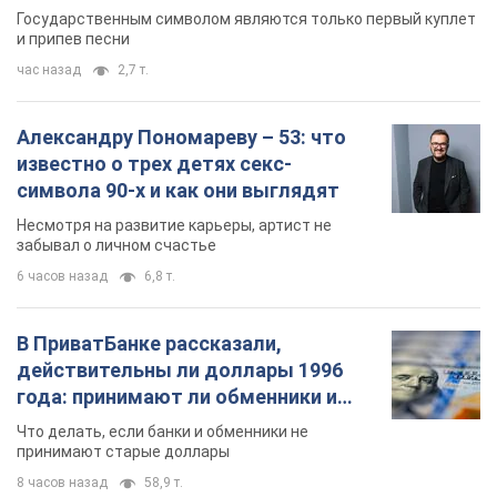
Государственным символом являются только первый куплет
и припев песни
час назад
2,7 т.
Александру Пономареву – 53: что
известно о трех детях секс-
символа 90-х и как они выглядят
Несмотря на развитие карьеры, артист не
забывал о личном счастье
6 часов назад
6,8 т.
В ПриватБанке рассказали,
действительны ли доллары 1996
года: принимают ли обменники и
банки такие купюры
Что делать, если банки и обменники не
принимают старые доллары
8 часов назад
58,9 т.