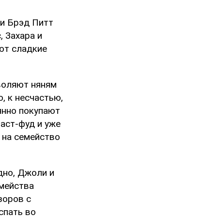
 и Брэд Питт
, Захара и
ют сладкие
зволяют няням
, к несчастью,
янно покупают
фаст-фуд и уже
 на семейство
дно, Джоли и
емейства
зоров с
спать во