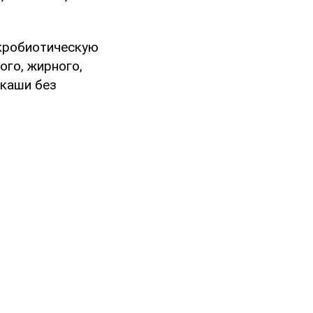
акробиотическую
ого, жирного,
 каши без