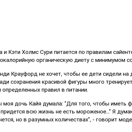
 и Кэти Холмс Сури питается по правилам сайент
окалорийную органическую диету с минимумом сол
ди Крауфорд не хочет, чтобы ее дети сидели на д
ради сохранения красивой фигуры много тренирует
 определенных правил в питании.
бы моя дочь Кайя думала: "Для того, чтобы иметь ф
 придется всю жизнь не есть мороженое…" Я дума
очется, но в разумных количествах", - говорит моде