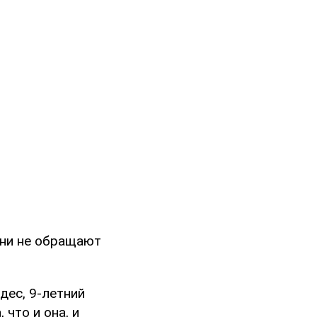
они не обращают
дес, 9-летний
что и она, и