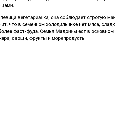
нцами.
о певица вегетарианка, она соблюдает строгую м
ачит, что в семейном холодильнике нет мяса, сладк
 более фаст-фуда. Семья Мадонны ест в основном
хара, овощи, фрукты и морепродукты.