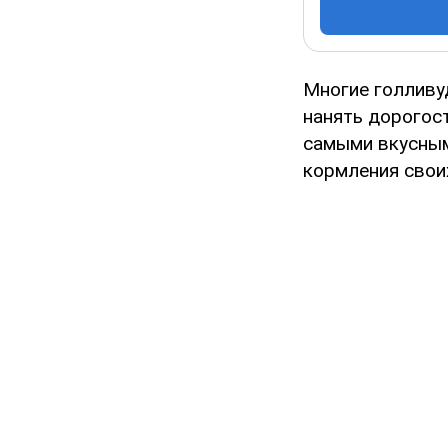
Многие голливуд
нанять дорогос
самыми вкусным
кормления свои