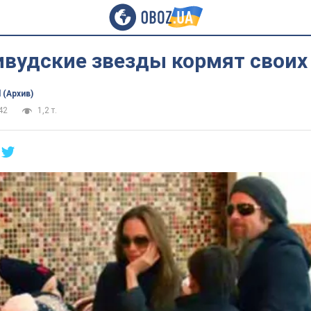
ивудские звезды кормят своих
 (Архив)
42
1,2 т.