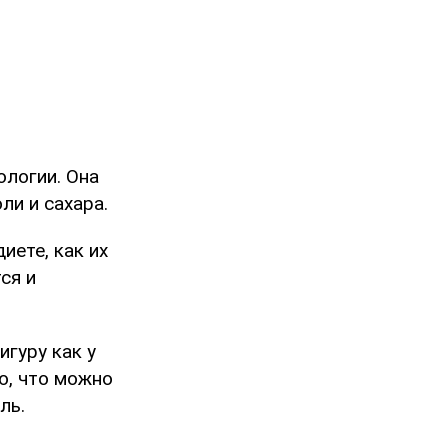
ологии. Она
и и сахара.
иете, как их
ся и
игуру как у
ю, что можно
ль.