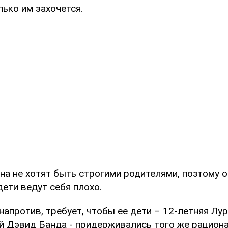
лько им захочется.
на не хотят быть строгими родителями, поэтому 
дети ведут себя плохо.
напротив, требует, чтобы ее дети – 12-летняя Лур
й Дэвид Банда - придерживались того же рациона, 