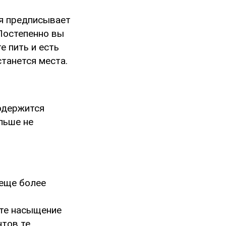
ая предписывает
 Постепенно вы
е пить и есть
станется места.
содержится
льше не
 еще более
ете насыщение
нтов те