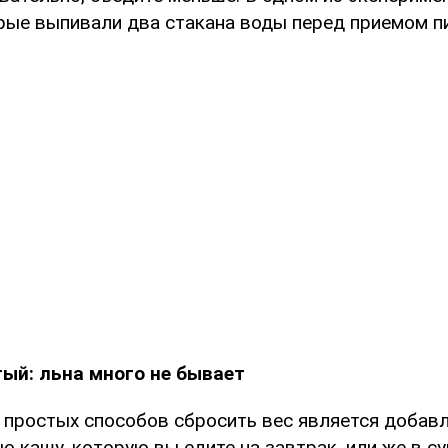
орые выпивали два стакана воды перед приемом п
ый: льна много не бывает
 простых способов сбросить вес является добавл
ю кашу, которую вы едите на завтрак, или же в су