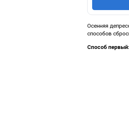
Осенняя депрес
способов сброси
Способ первый: