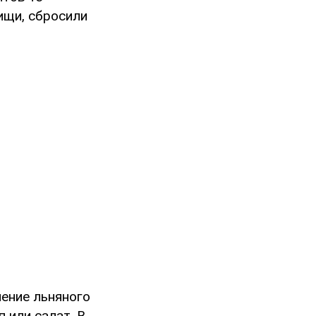
ищи, сбросили
ение льняного
п или салат. В