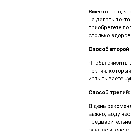
Вместо того, ч
не делать то-то
приобретете пол
столько здорово
Способ второй:
Чтобы снизить 
пектин, которы
испытываете чу
Способ третий:
В день рекоменд
важно, воду не
предварительна
раньше и, следо