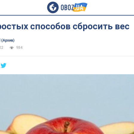
остых способов сбросить вес
 (Архив)
22
984