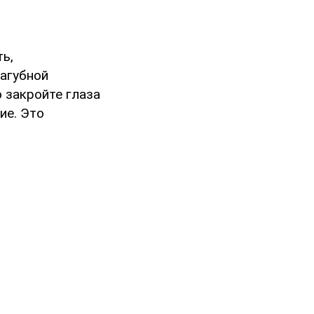
ть,
пагубной
 закройте глаза
ие. Это