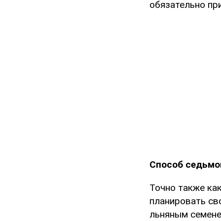
обязательно пр
Способ седьмо
Точно также ка
планировать сво
льняным семенем