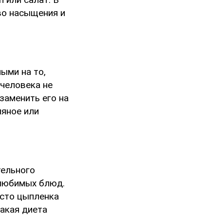
во насыщения и
ыми на то,
 человека не
 заменить его на
ляное или
тельного
 любимых блюд.
есто цыпленка
такая диета