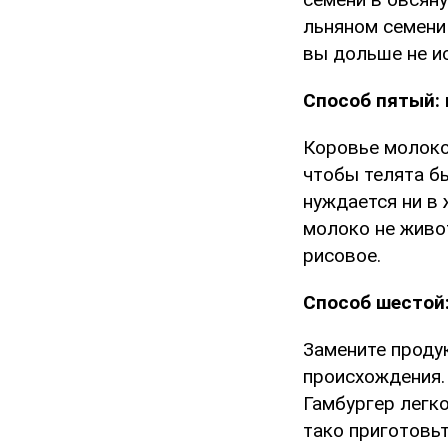
льняном семени
вы дольше не и
Способ пятый: 
Коровье молоко
чтобы телята бы
нуждается ни в 
молоко не живо
рисовое.
Способ шестой
Замените проду
происхождения.
Гамбургер легко
тако приготовьт