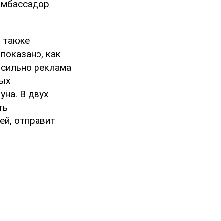
-амбассадор
а также
показано, как
 сильно реклама
ных
уна. В двух
ть
ей, отправит