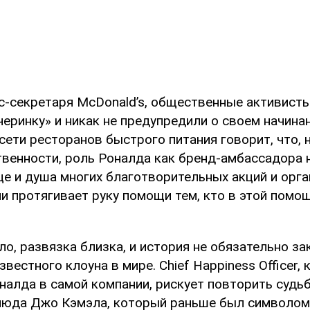
с-секретаря McDonald’s, общественные активисты
еринку» и никак не предупредили о своем начинан
ети ресторанов быстрого питания говорит, что, 
венности, роль Роналда как бренд-амбассадора н
е и душа многих благотворительных акций и орга
и протягивает руку помощи тем, кто в этой помо
ло, развязка близка, и история не обязательно за
звестного клоуна в мире. Chief Happiness Officer,
алда в самой компании, рискует повторить судьб
люда Джо Кэмэла, который раньше был символом