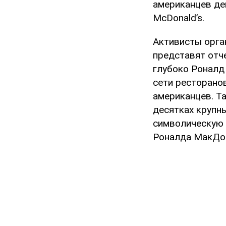
американцев де
McDonald’s.
Активисты орга
представят отче
глубоко Роналд
сети ресторано
американцев. Та
десятках крупн
символическую п
Роналда МакДон