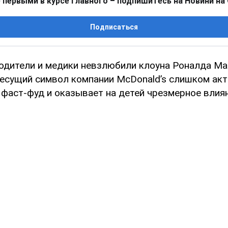
 первыми в курсе главного – подпишитесь на Новини на
Подписаться
одители и медики невзлюбили клоуна Роналда М
десущий символ компании McDonald’s слишком ак
 фаст-фуд и оказывает на детей чрезмерное влиян