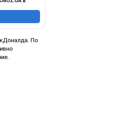
 OBOZ.UA в
акДоналда. По
тивно
ие.