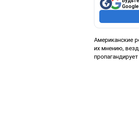
Будьте
Google
Американские р
их мнению, вез
пропагандирует