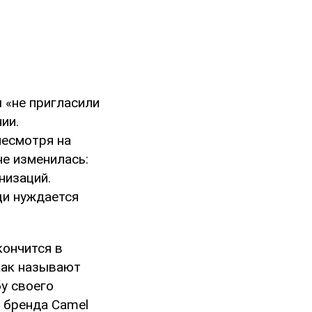
 «не пригласили
ии.
несмотря на
е изменилась:
низаций.
щи нуждается
кончится в
 как называют
у своего
 бренда Camel