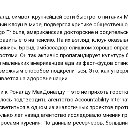
лд, символ крупнейшей сети быстрого питания M
ый клоун в мире, подвергся критике общественно
go Tribune, американские докторские и родитель
авить его на пенсию. На их взгляд, клоун оказыв
ияние». Бренд-амбассадор слишком хорошо справ
остями. Он так активно пропагандирует культуру
я маленьких американцев еда из фаст-фудов стан
зможным способом подкрепиться. Это, как утвер
вается на здоровье нации.
ии к Роналду МакДоналду – это не прихоть горст
лось подтвердить агентство Accountability Internat
асветиться в одном из аналогичных проектов про
олько лет назад агентство исследовало мнения г
просами курения. По данным ресерчеров, большин