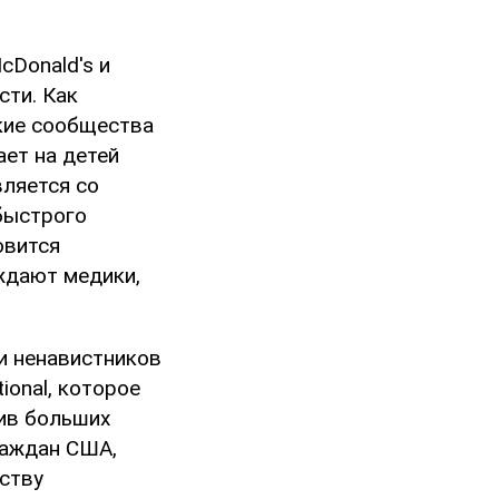
cDonald's и
сти. Как
ские сообщества
ает на детей
ляется со
 быстрого
овится
ждают медики,
ки ненавистников
ional, которое
тив больших
раждан США,
ству