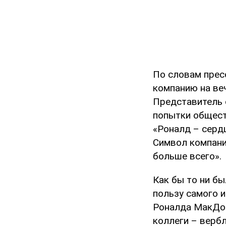
По словам прес
компанию на веч
Представитель с
попытки общест
«Роналд – сердц
Символ компани
больше всего».
Как бы то ни бы
пользу самого и
Роналда МакДон
коллеги – верб