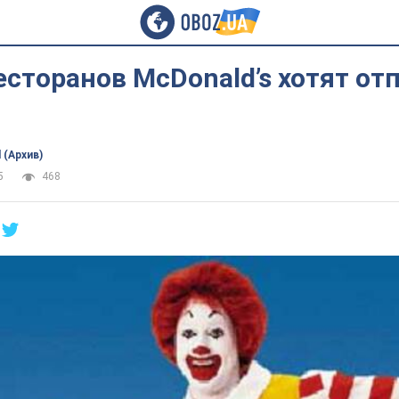
сторанов McDonald’s хотят от
 (Архив)
5
468