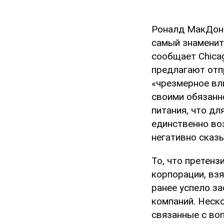
Роналд МакДона
самый знаменит
сообщает Chica
предлагают отпр
«чрезмерное вл
своими обязанн
питания, что дл
единственно во
негативно сказы
То, что претенз
корпорации, взя
ранее успело з
компаний. Неск
связанные с во