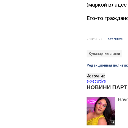
(маркой владеет
Его-то граждан
e-xecutive
ИСТОЧНИК:
Кулинарные статьи
Редакционная политик
Источник
e-xecutive