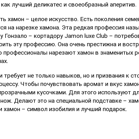
 как лучший деликатес и своеобразный аперитив.
ь хамон – целое искусство. Есть поколения семе
ся на нарезке хамона. Эта редкая профессия наз
у Гонзало – кортадору Jamon luxe Club – потреб
оить эту профессию. Она очень престижна и вост
о профессионалы нарезают хамон в знаменитых р
ах.
 требует не только навыков, но и призвания к ст
оцессу. Чтобы почувствовать аромат и вкус хамон
 прозрачными кусочками. Для этого используют дл
й нож. Делают это на специальной подставке – ха
и хамон – символ изобилия и лучший подарок.