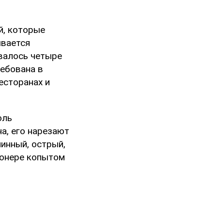
й, которые
ывается
овалось четыре
ребована в
есторанах и
оль
а, его нарезают
инный, острый,
монере копытом