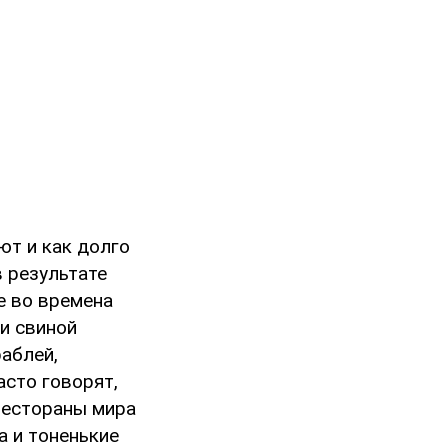
ют и как долго
в результате
е во времена
и свиной
аблей,
асто говорят,
рестораны мира
а и тоненькие