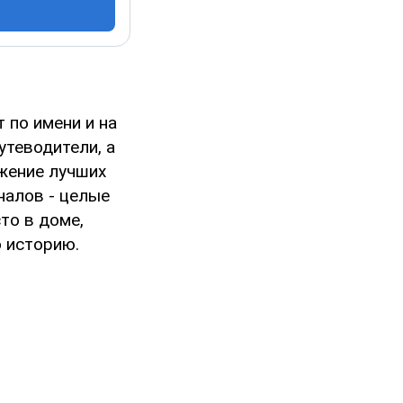
 по имени и на
теводители, а
ожение лучших
налов - целые
то в доме,
ю историю.