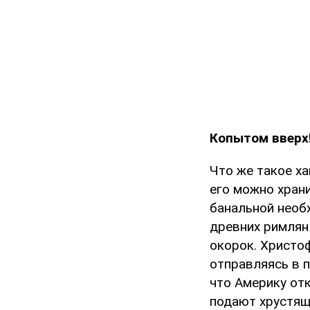
Копытом вверх
Что же такое ха
его можно хран
банальной необ
древних римлян
окорок. Христо
отправляясь в п
что Америку от
подают хрустящи