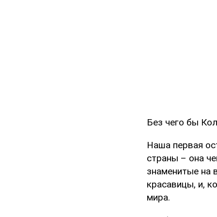
Без чего бы Ко
Наша первая ост
страны – она че
знаменитые на 
красавицы, и, к
мира.