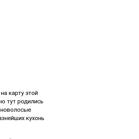
на карту этой
но тут родились
ерноволосые
разнейших кухонь