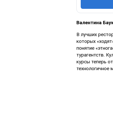
Валентина Бау
В лучших рестор
которых «ходят
понятие «этног
турагентств. К
курсы теперь от
технологичное 