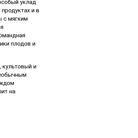
особый уклад
 продуктах и в
ы с мягким
ия
командная
ики плодов и
, культовый и
необычным
аждом
оит на