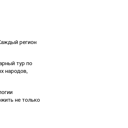
Каждый регион
арный тур по
х народов,
логии
ожить не только