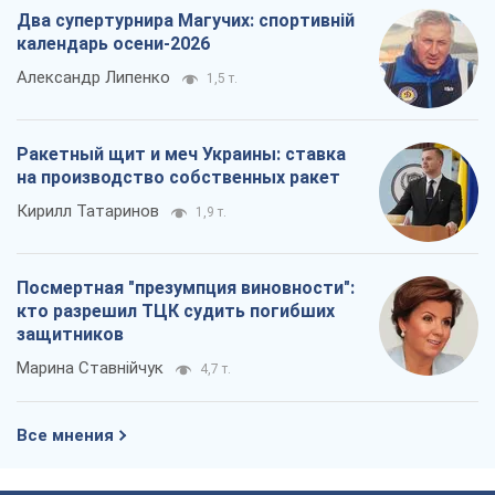
Посмертная "презумпция виновности":
кто разрешил ТЦК судить погибших
защитников
Марина Ставнійчук
4,7 т.
Все мнения
О компании
Команда
Правовая информация
Политика
конфиденциальности
Реклама на сайте
Документы