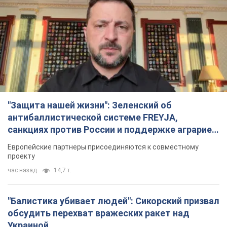
"Защита нашей жизни": Зеленский об
антибаллистической системе FREYJA,
санкциях против России и поддержке аграриев.
Видео
Европейские партнеры присоединяются к совместному
проекту
час назад
14,7 т.
"Балистика убивает людей": Сикорский призвал
обсудить перехват вражеских ракет над
Украиной
Глава МИД Польши призвал сбивать российские ракеты над
Украиной
2 часа назад
3,5 т.
Налоговая служба передаст Минобороны
данные о мужчинах в возрасте от 18 до 60 лет:
зачем это нужно