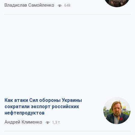
Как атаки Сил обороны Украины
сократили экспорт российских
нефтепродуктов
Андрей Клименко
1,3 т.
Два супертурнира Магучих: спортивній
календарь осени-2026
Александр Липенко
1,5 т.
Ракетный щит и меч Украины: ставка
на производство собственных ракет
Кирилл Татаринов
1,9 т.