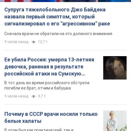
Ее убила Россия: умерла 13-летняя
девочка, раненая в результате
российской атаки на Сумскую
область. Фото
В тот день во время российского обстрела
погибли ее брат, отчим и бабушка
9 часов назад
9,7 т.
Почему в СССР врачи носили только
белые халаты
В этом был как практический, так и
символический смысл
9 часов назад
4,4 т.