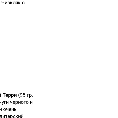
 Чизкейк с
й
Терри
(95 гр,
нуги черного и
и очень
дитерский