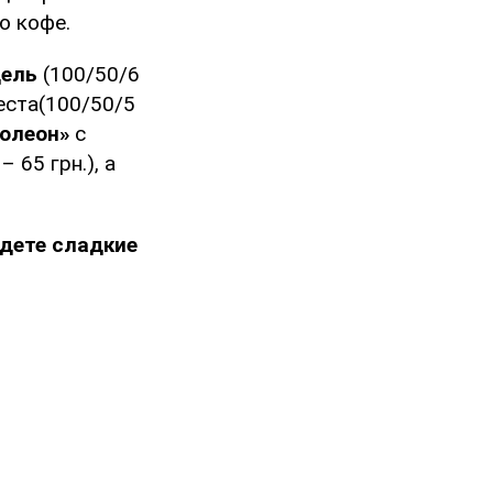
о кофе.
дель
(100/50/6
еста(100/50/5
олеон»
с
– 65 грн.), а
дете сладкие