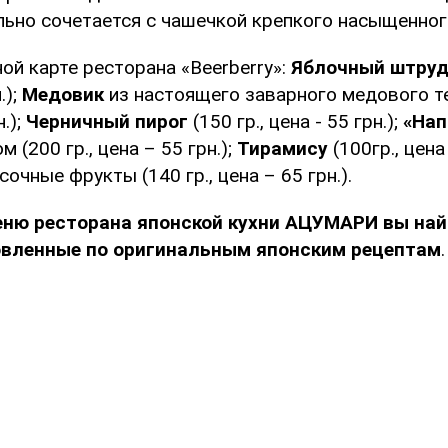
льно сочетается с чашечкой крепкого насыщенног
ой карте ресторана «Beerberry»:
Яблочный штру
.);
Медовик
из настоящего заварного медового т
н.);
Черничный пирог
(150 гр., цена - 55 грн.);
«Нап
 (200 гр., цена – 55 грн.);
Тирамису
(100гр., цена 
очные фрукты (140 гр., цена – 65 грн.).
еню ресторана японской кухни АЦУМАРИ вы най
овленные по оригинальным японским рецептам
.