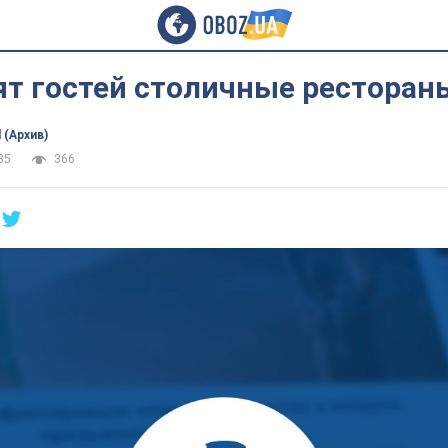
ят гостей столичные ресторан
 (Архив)
35
366