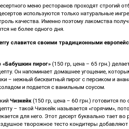
есертного меню ресторанов проходят строгий отб
десертов используются только натуральные ингр
роль качества. Именно поэтому лакомства получ
тся не более одного дня.
berry славится своими традиционными европей
р
«Бабушкин пирог»
(150 гр, цена – 65 грн.) делае
епту. Он напоминает домашнее угощение, которы
шки – нежный бисквитный пирог с персиком и ана
коладом и подается с ванильным соусом.
ский
Чизкейк
(150 гр, цена – 60 грн.) готовится по
епту – такой Чизкейк называется «горячим», пот
кается для него. Этот десерт буквально тает во 
воздушное творожное тесто кондитеры добавляют