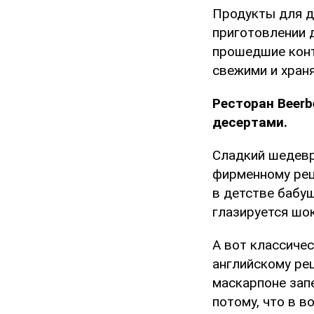
Продукты для д
приготовлении 
прошедшие конт
свежими и храня
Ресторан Beer
десертами.
Сладкий шедев
фирменному рец
в детстве бабу
глазируется шо
А вот классиче
английскому рец
маскарпоне запе
потому, что в 