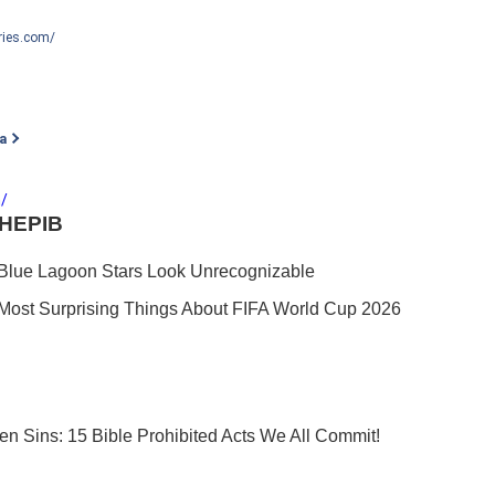
eries.com/
а
m/