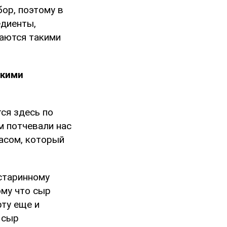
ор, поэтому в
едиенты,
аются такими
скими
тся здесь по
м потчевали нас
насом, который
 старинному
ому что сыр
рту еще и
 сыр