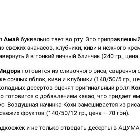
лл
Амай
буквально тает во рту. Это приправленны
з свежих ананасов, клубники, киви и нежного кре
вернутый в тонкий яичный блинчик (240 гр., цена –
Мидори
готовится из сливочного риса, сваренног
е сочных яблок, киви и клубники (140/50/5 гр., це
оладных десертов оценят оригинальный ролл
Ко
о готовится с добавлением какао, что придает ем
с. Воздушная начинка Кохи замешивается из риса
вежих фруктов (140/50/12 гр., цена – 70 грн).
дкоежек и не только отведать десерты в АЦУМАР