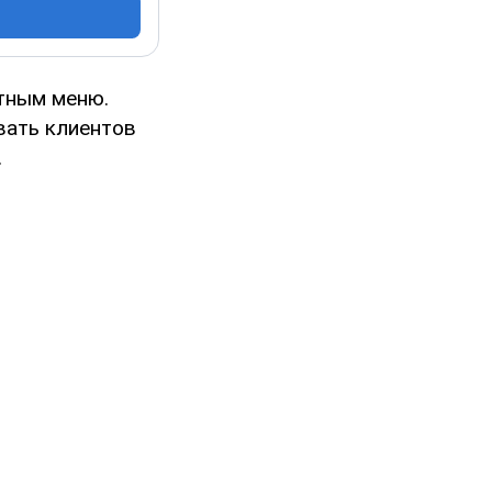
тным меню.
вать клиентов
.