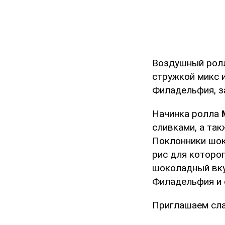
Воздушный ро
стружкой микс и
Филадельфия, за
Начинка ролла
сливками, а такж
Поклонники шок
рис для которог
шоколадный вку
Филадельфия и с
Приглашаем сла