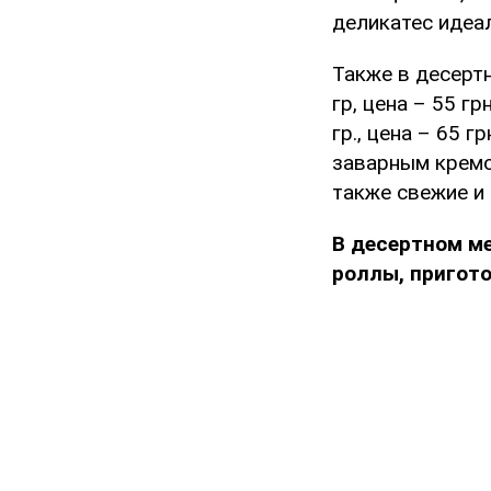
деликатес идеа
Также в десертн
гр, цена – 55 грн
гр., цена – 65 гр
заварным кремом
также свежие и с
В десертном м
роллы, пригот