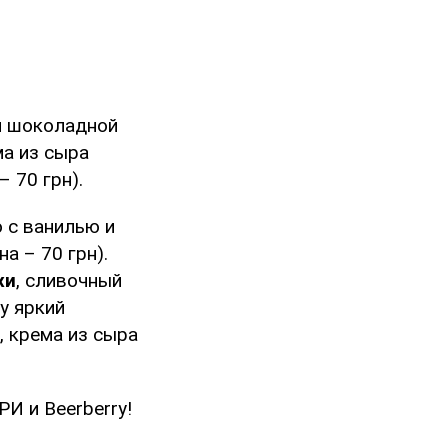
й шоколадной
ма из сыра
 70 грн).
о с ванилью и
на – 70 грн).
хи
, сливочный
у яркий
, крема из сыра
И и Beerberry!