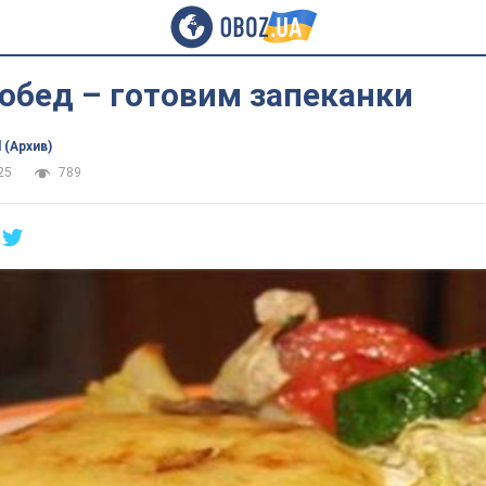
обед – готовим запеканки
 (Архив)
25
789