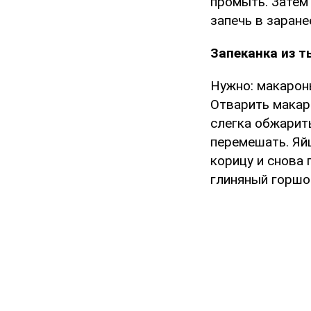
промыть. Затем
запечь в заране
Запеканка из 
Нужно: макароны
Отварить макаро
слегка обжарит
перемешать. Яй
корицу и снова
глиняный горшок