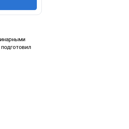
линарными
а
подготовил