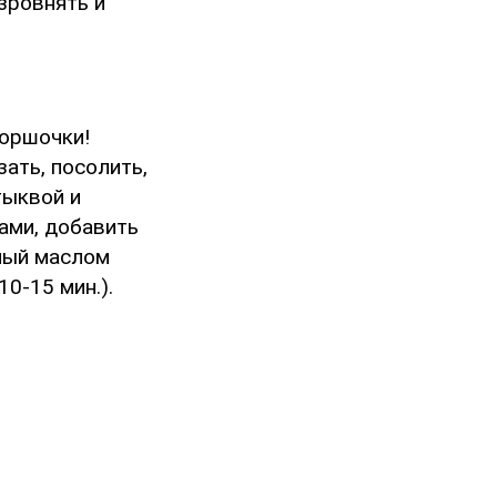
зровнять и
горшочки!
ать, посолить,
тыквой и
ами, добавить
нный маслом
0-15 мин.).