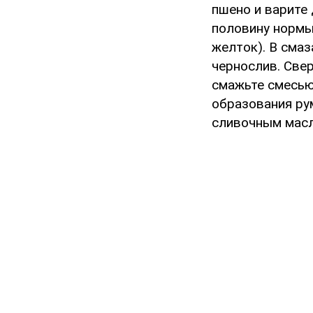
пшено и варите 
половину нормы 
желток). В сма
чернослив. Све
смажьте смесью
образования ру
сливочным мас