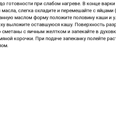
до готовности при слабом нагреве. В конце варки
масла, слегка охладите и перемешайте с яйцами 
занную маслом форму положите половину каши и 
рху выложите оставшуюся кашу. Поверхность разр
 сметаны с яичным желтком и запекайте в духовке
мяной корочки. При подаче запеканку полейте ра
лом.