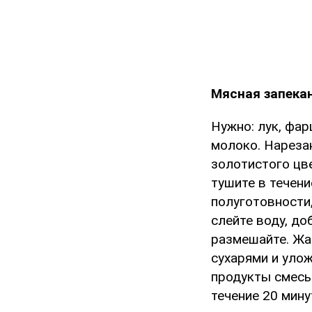
Мясная запекан
Нужно: лук, фар
молоко. Нарезан
золотистого цве
тушите в течени
полуготовности,
слейте воду, до
размешайте. Жа
сухарями и уло
продукты смесь
течение 20 мину