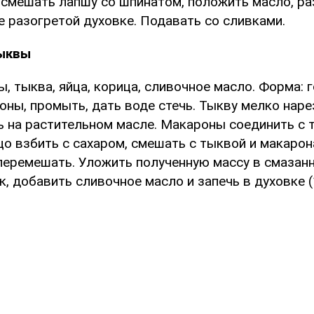
 смешать лапшу со шпинатом, положить масло, ра
е разогретой духовке. Подавать со сливками.
тыквы
, тыква, яйца, корица, сливочное масло. Форма: 
ны, промыть, дать воде стечь. Тыкву мелко нарез
ь на растительном масле. Макароны соединить с 
цо взбить с сахаром, смешать с тыквой и макарон
 перемешать. Уложить полученную массу в смаза
, добавить сливочное масло и запечь в духовке (1