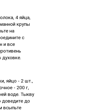
олока, 4 яйца,
з манной крупы
рьте на
соедините с
н и все
противень
в духовке.
и, яйцо - 2 шт.,
очное - 200 г,
чей воде. Тыкву
о доведите до
ем всыпьте