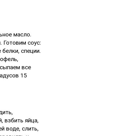
льное масло.
 Готовим соус:
 белки, специи.
офель,
асыпаем все
радусов 15
дить,
, взбить яйца,
й воде, слить,