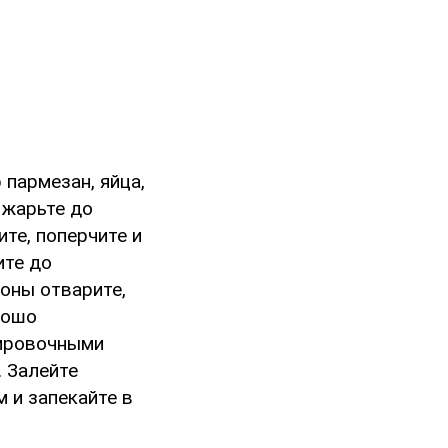
 пармезан, яйца,
 жарьте до
ите, поперчите и
ите до
роны отварите,
рошо
нировочными
. Залейте
 и запекайте в