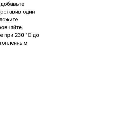
 добавьте
(оставив один
уложите
овняйте,
 при 230 °С до
стопленным