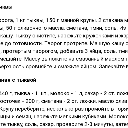
тыквы
орога, 1 кг тыквы, 150 г манной крупы, 2 стакана м
ы, 50 г сливочного масла, сметана, тмин, соль. И
кашу. Тыкву очистите, нарежьте кружочками и жа
е до готовности. Творог протрите. Манную кашу 
 протертым творогом, добавьте 3 яйца, соль, тми
мешайте. Массу выложите на смазанный маслом 
верхность сровняйте и смажьте яйцом. Запекайте 
нная с тыквой
40 г, тыква - 1 шт., молоко - 1 л, сахар - 2 ст. ложк
сточек - 200 г, сметана - 2 ст. ложки, масло слив
. Крупу переберите, несколько раз промойте в горя
жицы и семян, нарежьте мелкими кубиками. Молок
те тыкву, соль, сахар, проварите 2-3 минуты, зат