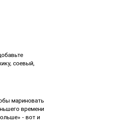
добавьте
ику, соевый,
тобы мариновать
еньшего времени
ольше» - вот и