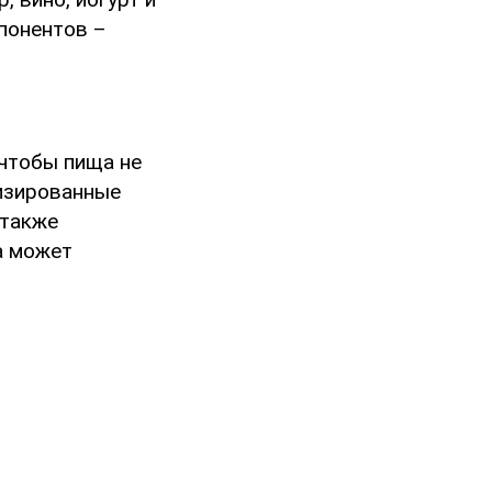
понентов –
 чтобы пища не
тизированные
 также
а может