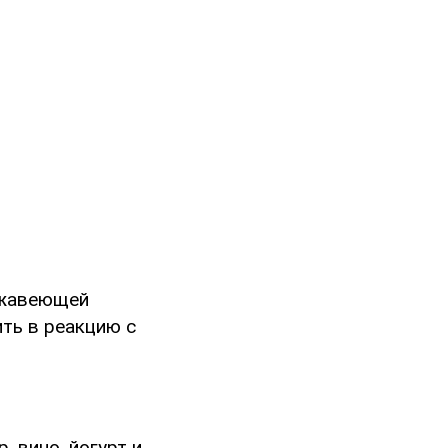
ержавеющей
ить в реакцию с
, вино, йогурт и