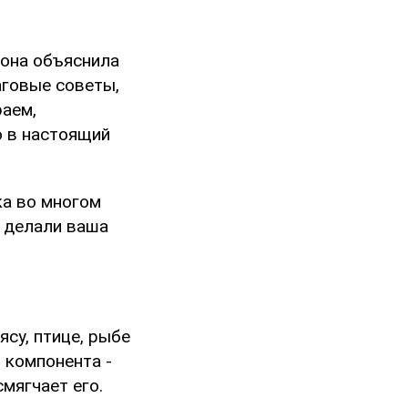
 она объяснила
аговые советы,
раем,
ю в настоящий
ка во многом
к делали ваша
су, птице, рыбе
 компонента -
мягчает его.