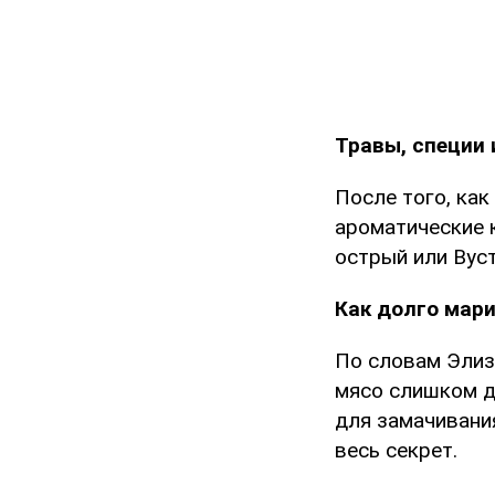
Травы, специи
После того, ка
ароматические к
острый или Вуст
Как долго мар
По словам Элиз
мясо слишком д
для замачивания
весь секрет.