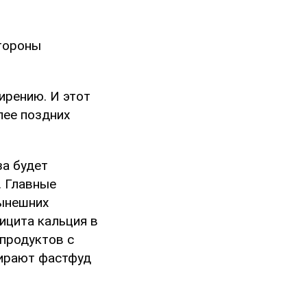
стороны
ирению. И этот
лее поздних
за будет
. Главные
нынешних
ицита кальция в
продуктов с
бирают фастфуд