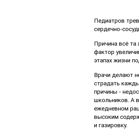
Педиатров трев
сердечно-сосуд
Причина всё та 
фактор увеличи
этапах жизни по
Врачи делают не
страдать кажды
причины - недо
школьников. А 
ежедневном рац
высоким содерж
и газировку.