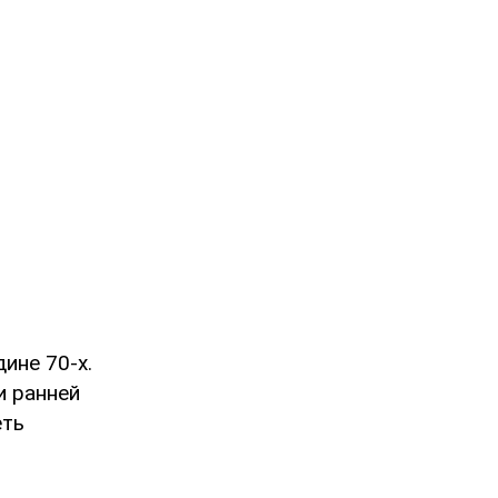
ине 70-х.
и ранней
еть