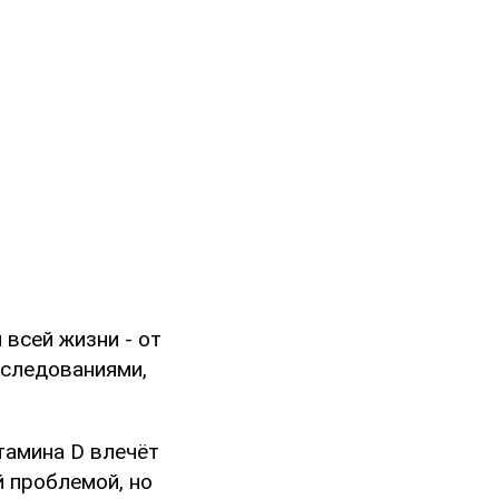
 всей жизни - от
сследованиями,
тамина D влечёт
й проблемой, но