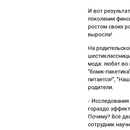
И вот результа
поколения финс
ростом своих р
выросла!
На родительско
шестиклассницы
мода: любят во
"бомж-пакетика
питается!", "На
родители.
- Исследования 
гораздо эффект
Почему? Всё де
сотрудник научн