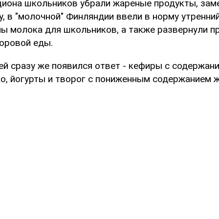
циона школьников убрали жареные продукты, зам
, в "молочной" Финляндии ввели в норму утренни
ны молока для школьников, а также развернули п
доровой еды.
ей сразу же появился ответ - кефиры с содержан
ко, йогурты и творог с пониженным содержанием 