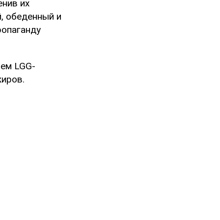
енив их
й, обеденный и
ропаганду
ием LGG-
жиров.