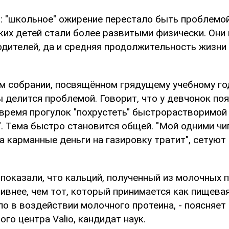
т: "школьное" ожирение перестало быть проблемо
ких детей стали более развитыми физически. Они
одителей, да и средняя продолжительность жизни
м собрании, посвящённом грядущему учебному го
 делится проблемой. Говорит, что у девчонок по
 время прогулок "похрустеть" быстрорастворимой
". Тема быстро становится общей. "Мой одними ч
ша карманные деньги на газировку тратит", сетуют
показали, что кальций, полученный из молочных 
ивнее, чем тот, который принимается как пищевая
ло в воздействии молочного протеина, - поясняет
ого центра Valio, кандидат наук.