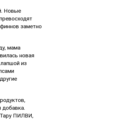
й. Новые
 превосходят
 финнов заметно
ду, мама
явилась новая
 лапшой из
ипсами
 другие
продуктов,
 добавка.
 Тару ПИЛВИ,