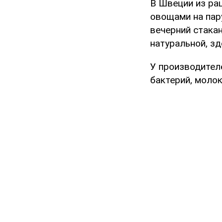
В Швеции из ра
овощами на пару
вечерний стака
натуральной, з
У производител
бактерий, моло