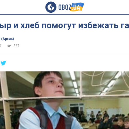
ыр и хлеб помогут избежать г
 (Архив)
0
567