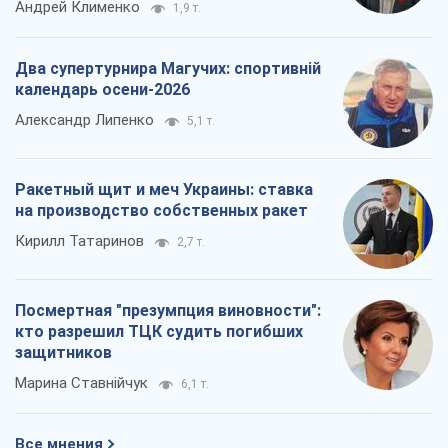
Андрей Клименко
1,9 т.
Два супертурнира Магучих: спортивній
календарь осени-2026
Александр Липенко
5,1 т.
Ракетный щит и меч Украины: ставка
на производство собственных ракет
Кирилл Татаринов
2,7 т.
Посмертная "презумпция виновности":
кто разрешил ТЦК судить погибших
защитников
Марина Ставнійчук
6,1 т.
Все мнения