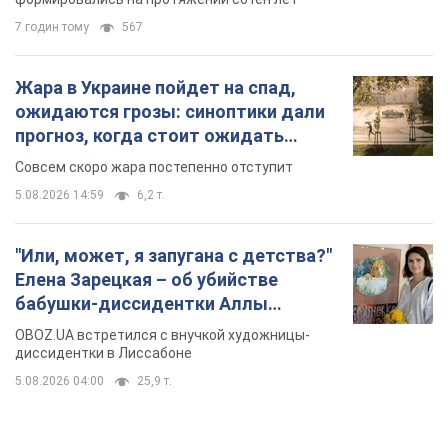
7 годин тому
567
Жара в Украине пойдет на спад,
ожидаются грозы: синоптики дали
прогноз, когда стоит ожидать
изменения погоды
Совсем скоро жара постепенно отступит
5.08.2026 14:59
6,2 т.
"Или, может, я запугана с детства?"
Елена Зарецкая – об убийстве
бабушки-диссидентки Аллы
Горской, критике сына Стуса и
OBOZ.UA встретился с внучкой художницы-
бегстве в Португалию с пятью
диссидентки в Лиссабоне
детьми
5.08.2026 04:00
25,9 т.