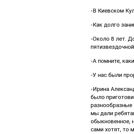
-В Киевском Ку
-Как долго зан
-Около 8 лет. Д
пятизвездочной
-А помните, как
-У нас были про
-Ирина Алексан
было приготови
разнообразные 
мы дали ребятам
обыкновенное, н
сами хотят, то 