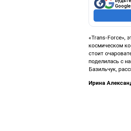
Будьте
Google
«Trans-Force», 
космическом кор
стоит очароват
поделилась с н
Базильчук, расс
Ирина Алексан