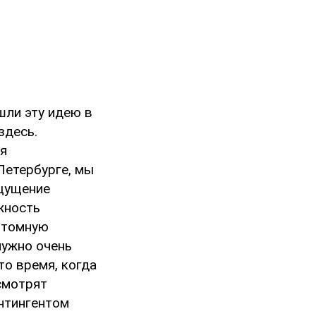
шли эту идею в
здесь.
ля
Петербурге, мы
ощущение
жность
 томную
нужно очень
 то время, когда
смотрят
нтингентом