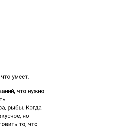
что умеет.
аний, что нужно
ть
а, рыбы. Когда
кусное, но
товить то, что