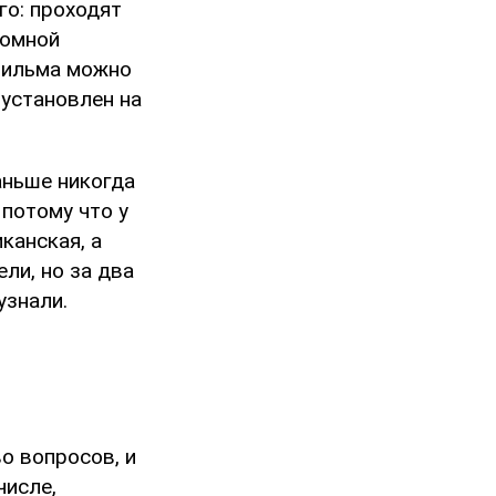
го: проходят
томной
 фильма можно
 установлен на
аньше никогда
потому что у
канская, а
ели, но за два
узнали.
во вопросов, и
числе,