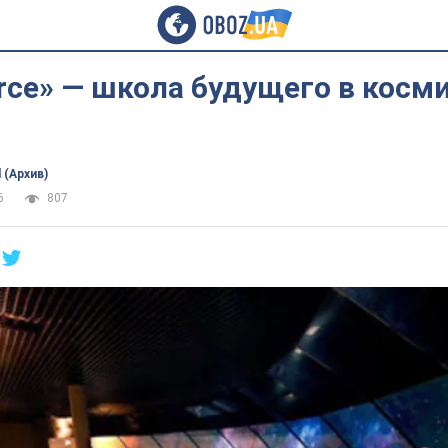
rce» — школа будущего в косм
 (Архив)
6
807