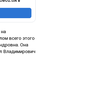
 OBOZ.UA в
 на
лом всего этого
ндровна. Она
ил Владимирович