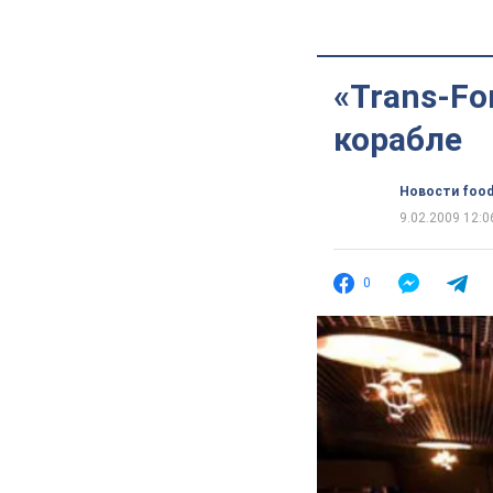
«Trans-Fo
корабле
Новости food
9.02.2009 12:0
0