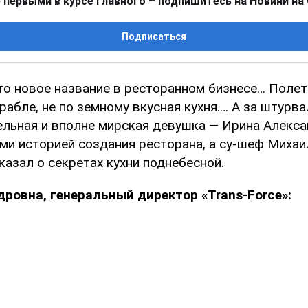
 первыми в курсе главного – подпишитесь на Новини на
Подписаться
это новое название в ресторанном бизнесе… Полет
абле, не по земному вкусная кухня.… А за штурва
ельная и вполне мирская девушка — Ирина Алекса
ами историей создания ресторана, а су-шеф Миха
казал о секретах кухни поднебесной.
дровна, генеральный директор
«Trans-Force»
: