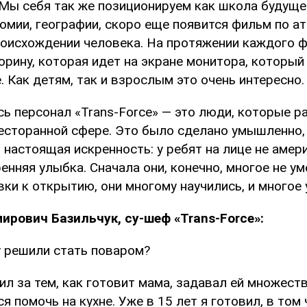
 Мы себя так же позиционируем как школа будуще
омии, географии, скоро еще появится фильм по а
происхождении человека. На протяжении каждого
орину, которая идет на экране монитора, который
 Как детям, так и взрослым это очень интересно.
ь персонал «Trans-Force» — это люди, которые р
ресторанной сфере. Это было сделано умышленно, 
 настоящая искренность: у ребят на лице не амери
енняя улыбка. Сначала они, конечно, многое не ум
ки к открытию, они многому научились, и многое 
рович Базильчук, су-шеф «Trans-Force»:
у решили стать поваром?
ил за тем, как готовит мама, задавал ей множест
я помочь на кухне. Уже в 15 лет я готовил, в том 