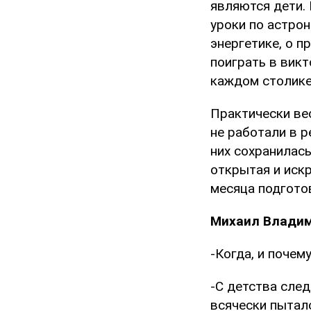
являются дети.
уроки по астрон
энергетике, о 
поиграть в викт
каждом столике.
Практически вес
не работали в 
них сохранилась
открытая и искр
месяца подготов
Михаил Владими
-Когда, и почем
-С детства след
всячески пыталс