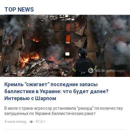
TOP NEWS
Кремль "сжигает" последние запасы
баллистики в Украине: что будет далее?
Интервью с Шарпом
В июле страна-агрессор установила "рекорд" по количеству
запущенных по Украине баллистических ракет
4 часа назад
51,0 т.