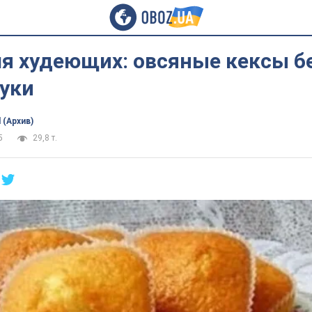
я худеющих: овсяные кексы бе
муки
 (Архив)
5
29,8 т.