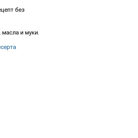
ецепт без
 масла и муки.
есерта