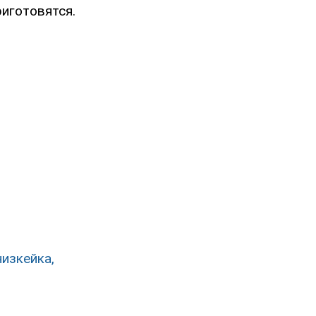
риготовятся.
изкейка,