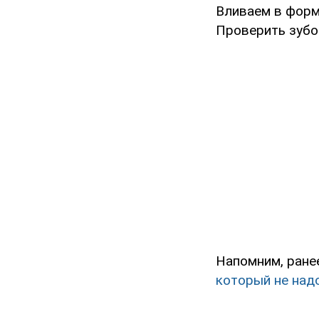
Вливаем в формы
Проверить зубо
Напомним, ране
который не над