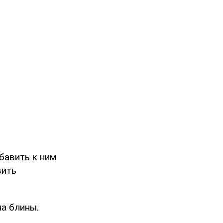
бавить к ним
вить
на блины.