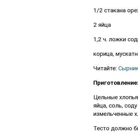
1/2 стакана ор
2 яйца
1,2 ч. ложки со
корица, мускатн
Читайте:
Сырник
Приготовление
Цельные хлопья
яйца, соль, со
измельченные хл
Тесто должно бы