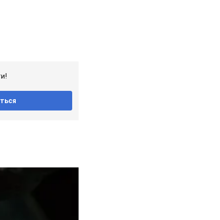
и!
ться