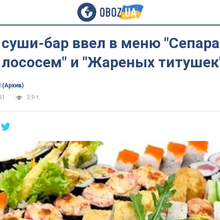
суши-бар ввел в меню "Сепара
лососем" и "Жареных титушек
 (Архив)
31
3,9 т.