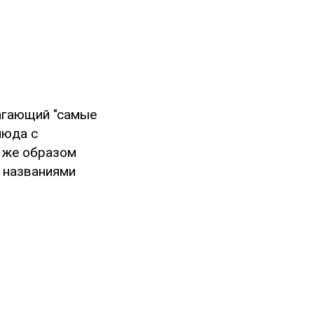
агающий "самые
люда с
м же образом
 названиями