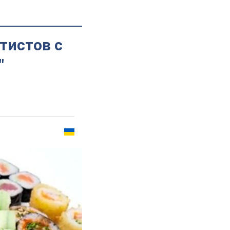
тистов с
"