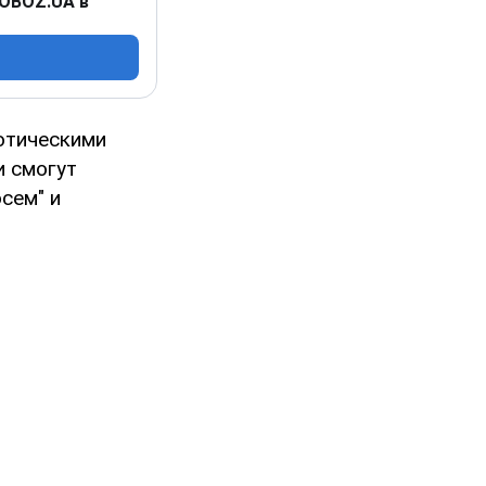
 OBOZ.UA в
отическими
и смогут
сем" и