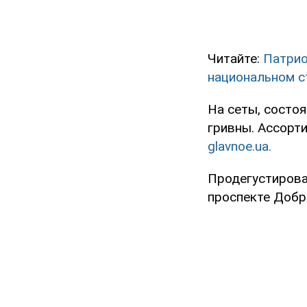
Читайте:
Патрио
национальном с
На сеты, состо
гривны. Ассорти
glavnoe.ua.
Продегустироват
проспекте Добр