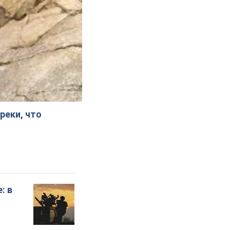
реки, что
: в