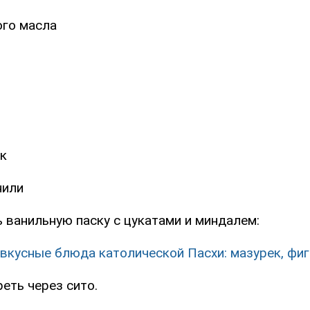
ого масла
к
нили
 ванильную паску с цукатами и миндалем:
вкусные блюда католической Пасхи: мазурек, фиг
реть через сито.