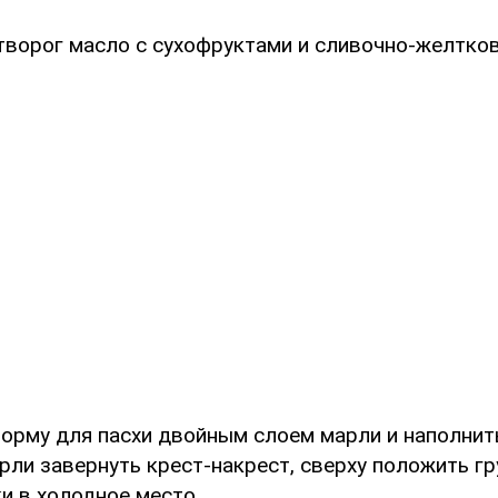
 творог масло с сухофруктами и сливочно-желтко
форму для пасхи двойным слоем марли и наполнит
рли завернуть крест-накрест, сверху положить гр
и в холодное место.