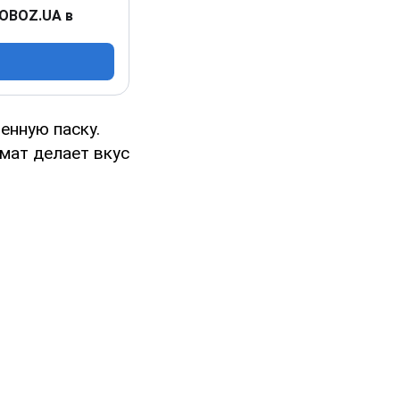
 OBOZ.UA в
енную паску.
омат делает вкус