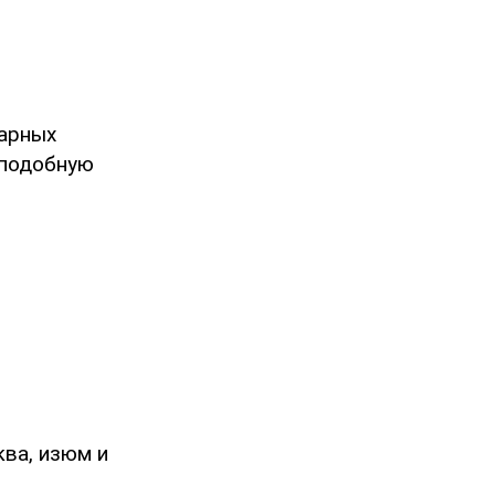
нарных
сподобную
ква, изюм и