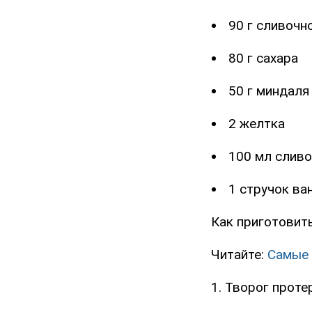
90 г сливочн
80 г сахара
50 г миндаля
2 желтка
100 мл сливо
1 стручок ва
Как приготовить
Читайте:
Самые 
1. Творог проте