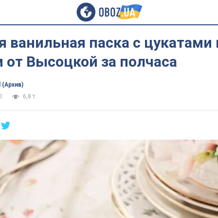
 ванильная паска с цукатами 
 от Высоцкой за полчаса
 (Архив)
0
6,8 т.