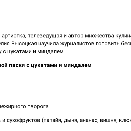
 артистка, телеведущая и автор множества кули
лия Высоцкая научила журналистов готовить бе
 с цукатами и миндалем.
ной паски с цукатами и миндалем
 нежирного творога
в и сухофруктов (папайя, дыня, ананас, вишня, клю