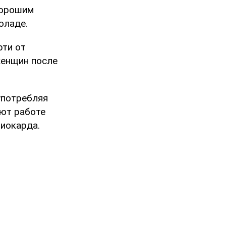
хорошим
оладе.
рти от
женщин после
употребляя
ают работе
иокарда.