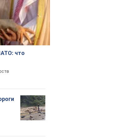
НАТО: что
рств
ороги