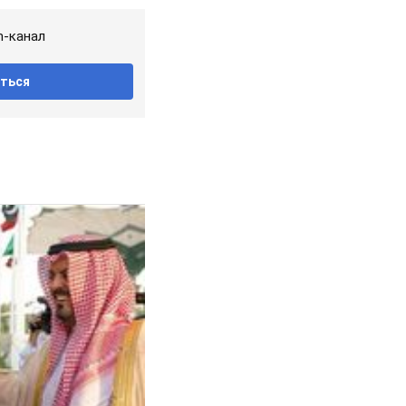
m-канал
ться