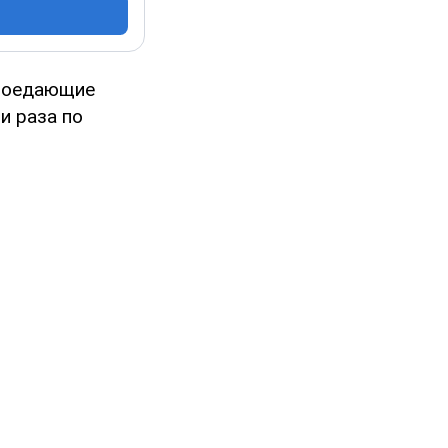
 поедающие
и раза по