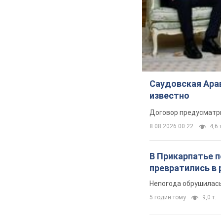
Саудовская Арав
известно
Договор предусматри
8.08.2026 00:22
4,6 
В Прикарпатье 
превратились в 
Непогода обрушилась
5 годин тому
9,0 т.