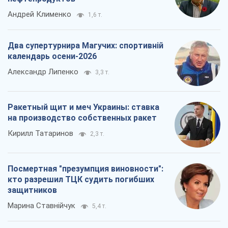
Андрей Клименко
1,6 т.
Два супертурнира Магучих: спортивній
календарь осени-2026
Александр Липенко
3,3 т.
Ракетный щит и меч Украины: ставка
на производство собственных ракет
Кирилл Татаринов
2,3 т.
Посмертная "презумпция виновности":
кто разрешил ТЦК судить погибших
защитников
Марина Ставнійчук
5,4 т.