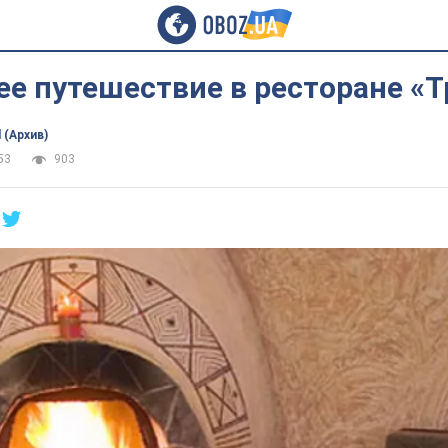
е путешествие в ресторане «
 (Архив)
53
903