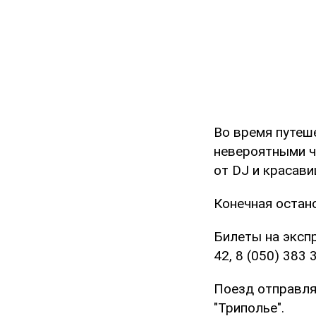
Во время путеше
невероятными ч
от DJ и красав
Конечная остан
Билеты на экспр
42, 8 (050) 383 
Поезд отправляе
"Триполье".