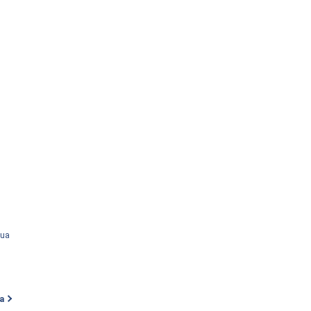
.ua
а