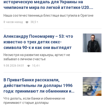
историческую медаль для Украины на
чемпионате мира по легкой атлетике U20.
Видео
Наша соотечественница блестяще выступила в Орегоне
8 часов назад
38,5 т.
Александру Пономареву – 53: что
известно о трех детях секс-
символа 90-х и как они выглядят
Несмотря на развитие карьеры, артист не
забывал о личном счастье
9.08.2026 04:01
10,4 т.
В ПриватБанке рассказали,
действительны ли доллары 1996
года: принимают ли обменники и
банки такие купюры
Что делать, если банки и обменники не
принимают старые доллары