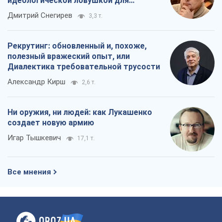
идеологической ловушкой для
российских оккупантов
Дмитрий Снегирев
3,3 т.
Рекрутинг: обновленный и, похоже,
полезный вражеский опыт, или
Диалектика требовательной трусости
Александр Кирш
2,6 т.
Ни оружия, ни людей: как Лукашенко
создает новую армию
Игар Тышкевич
17,1 т.
Все мнения