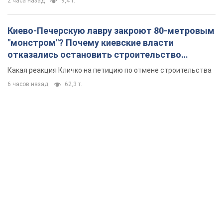
2 часа назад
9,4 т.
Киево-Печерскую лавру закроют 80-метровым
"монстром"? Почему киевские власти
отказались остановить строительство
небоскреба "московского верующего"
Какая реакция Кличко на петицию по отмене строительства
6 часов назад
62,3 т.