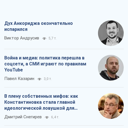
Дух Анкориджа окончательно
испарился
Виктор Андрусив
5,7 т.
Война и медиа: политика перешла в
соцсети, а СМИ играют по правилам
YouTube
Павел Казарин
3,0 т.
В плену собственных мифов: как
Константиновка стала главной
идеологической ловушкой для
российских оккупантов
Дмитрий Снегирев
6,4 т.