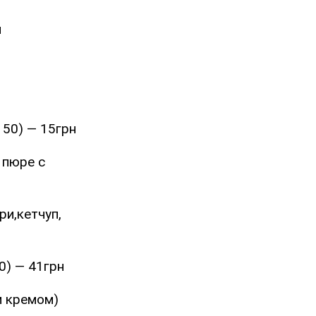
н
150) — 15грн
 пюре с
и,кетчуп,
00) — 41грн
м кремом)