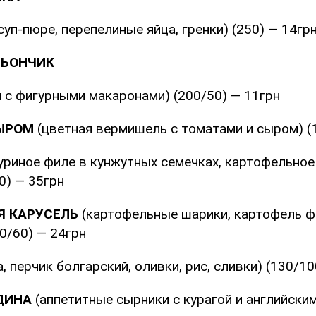
уп-пюре, перепелиные яйца, гренки) (250) — 14гр
ЛЬОНЧИК
н с фигурными макаронами) (200/50) — 11грн
СЫРОМ
(цветная вермишель с томатами и сыром) (
уриное филе в кунжутных семечках, картофельное
0) — 35грн
Я КАРУСЕЛЬ
(картофельные шарики, картофель фр
0/60) — 24грн
а, перчик болгарский, оливки, рис, сливки) (130/1
ДИНА
(аппетитные сырники с курагой и английски