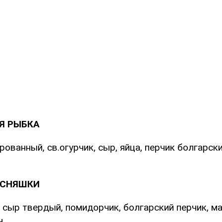
Я РЫБКА
рованный, св.огурчик, сыр, яйца, перчик болгарск
УСНЯШКИ
, сыр твердый, помидорчик, болгарский перчик, м
н