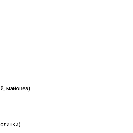
ий, майонез)
аслинки)