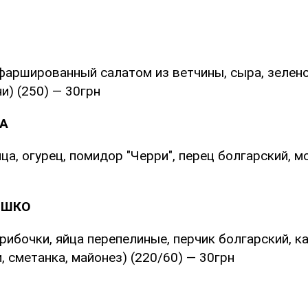
 фаршированный салатом из ветчины, сыра, зелен
и) (250) — 30грн
А
ца, огурец, помидор "Черри", перец болгарский, м
ЫШКО
грибочки, яйца перепелиные, перчик болгарский, к
, сметанка, майонез) (220/60) — 30грн