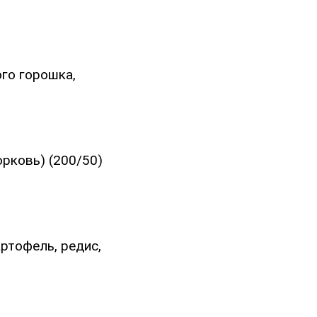
ого горошка,
орковь) (200/50)
артофель, редис,