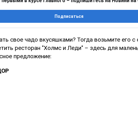
 первыми в курсе главного – подпишитесь на Новини на
Подписаться
ть свое чадо вкусяшками? Тогда возьмите его с 
тить ресторан "Холмс и Леди" – здесь для малень
усное предложение:
ДОР