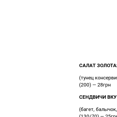
САЛАТ ЗОЛОТА
(тунец консерви
(200) — 28грн
СЕНДВИЧИ ВК
(багет, балычок
(130/70) — 25гр