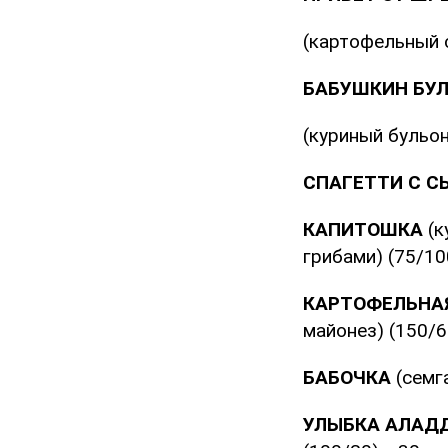
(картофельный с
БАБУШКИН БУ
(куриный бульо
СПАГЕТТИ С 
КАПИТОШКА
(к
грибами) (75/10
КАРТОФЕЛЬНА
майонез) (150/6
БАБОЧКА
(семг
УЛЫБКА АЛАД