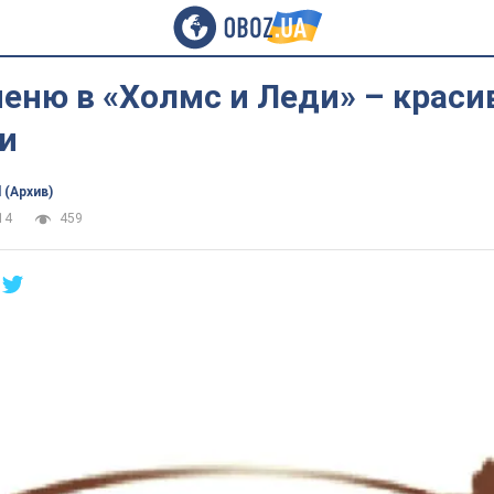
еню в «Холмс и Леди» – крас
и
 (Архив)
14
459