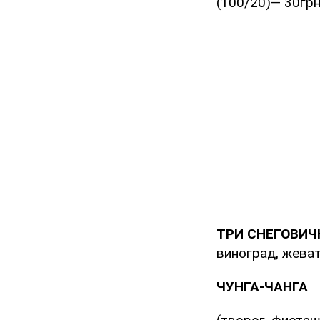
(100/20)— 30гр
ТРИ СНЕГОВИ
виноград, жева
ЧУНГА-ЧАНГА