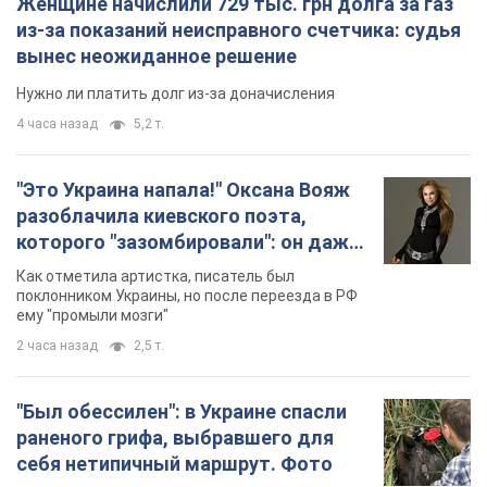
Женщине начислили 729 тыс. грн долга за газ
из-за показаний неисправного счетчика: судья
вынес неожиданное решение
Нужно ли платить долг из-за доначисления
4 часа назад
5,2 т.
"Это Украина напала!" Оксана Вояж
разоблачила киевского поэта,
которого "зазомбировали": он даже
русского не знал, а теперь хочет
Как отметила артистка, писатель был
геноцида украинцев
поклонником Украины, но после переезда в РФ
ему "промыли мозги"
2 часа назад
2,5 т.
"Был обессилен": в Украине спасли
раненого грифа, выбравшего для
себя нетипичный маршрут. Фото