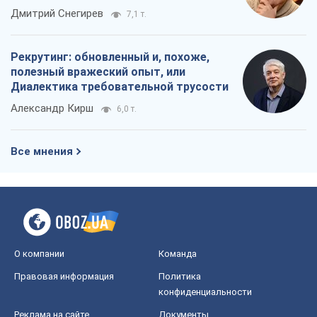
российских оккупантов
Дмитрий Снегирев
7,1 т.
Рекрутинг: обновленный и, похоже,
полезный вражеский опыт, или
Диалектика требовательной трусости
Александр Кирш
6,0 т.
Все мнения
О компании
Команда
Правовая информация
Политика
конфиденциальности
Реклама на сайте
Документы