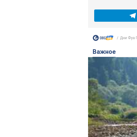
Дни Фуа Г
Важное