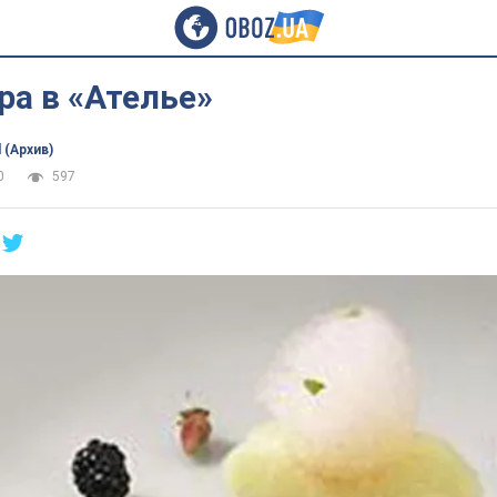
ра в «Ателье»
 (Архив)
0
597