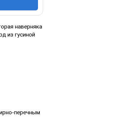
торая наверняка
юд из гусиной
бирно-перечным