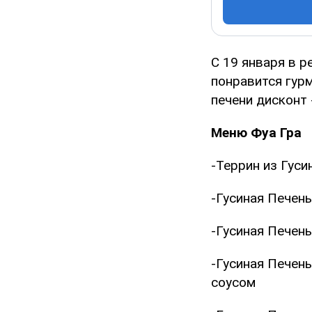
C 19 января в р
понравится гур
печени дисконт 
Меню Фуа Гра
-Террин из Гус
-Гусиная Печен
-Гусиная Печен
-Гусиная Печен
соусом