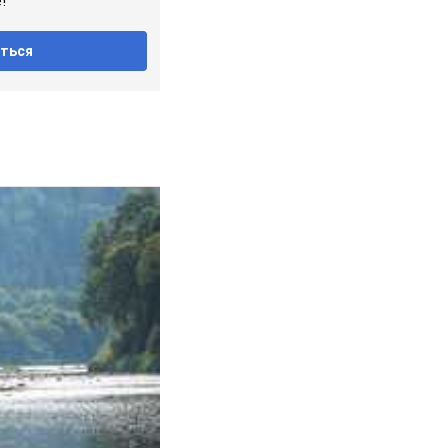
!
ться