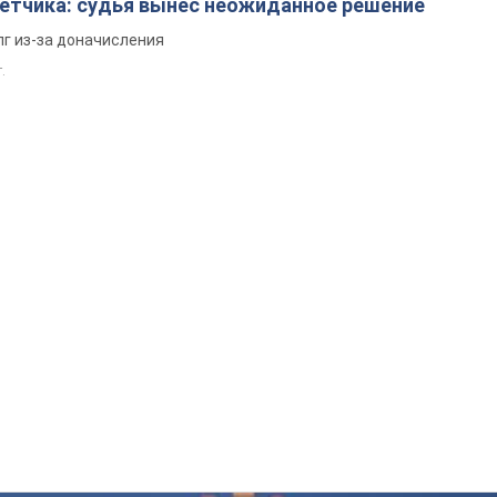
четчика: судья вынес неожиданное решение
лг из-за доначисления
.