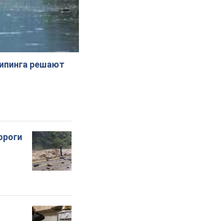
жипинга решают
ороги