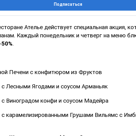
Подписаться
есторане Ателье действует специальная акция, ко
манам. Каждый понедельник и четверг на меню бл
-
50%
.
иной Печени с конфитюром из Фруктов
ь с Лесными Ягодами и соусом Арманьяк
ь с Виноградом конфи и соусом Мадейра
ь с карамелизированными Грушами Вильямс с Им