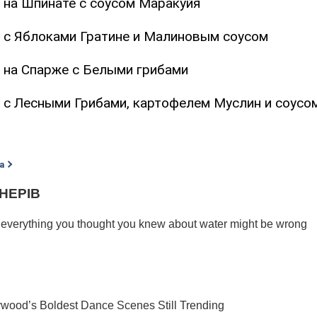
ь на Шпинате с соусом Маракуйя
ь с Яблоками Гратине и Малиновым соусом
ь на Спарже с Белыми грибами
ь с Лесными Грибами, картофелем Муслин и соусо
а