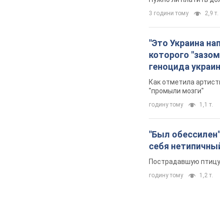
3 години тому
2,9 т.
"Это Украина на
которого "зазом
геноцида украи
Как отметила артистк
"промыли мозги"
годину тому
1,1 т.
"Был обессилен"
себя нетипичны
Пострадавшую птицу 
годину тому
1,2 т.