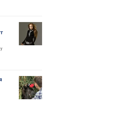
ет
му
я