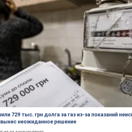
ли 729 тыс. грн долга за газ из-за показаний неи
я вынес неожиданное решение
лг из-за доначисления