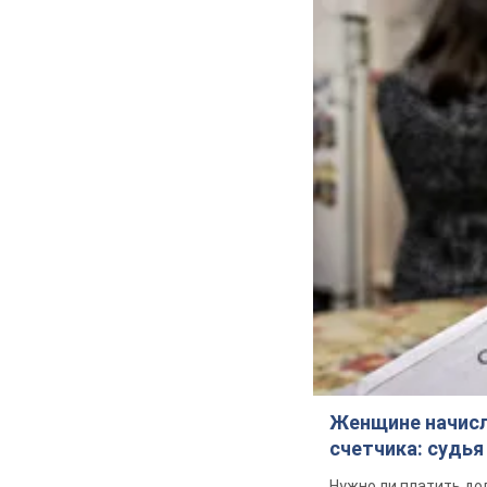
Женщине начисли
счетчика: судь
Нужно ли платить до