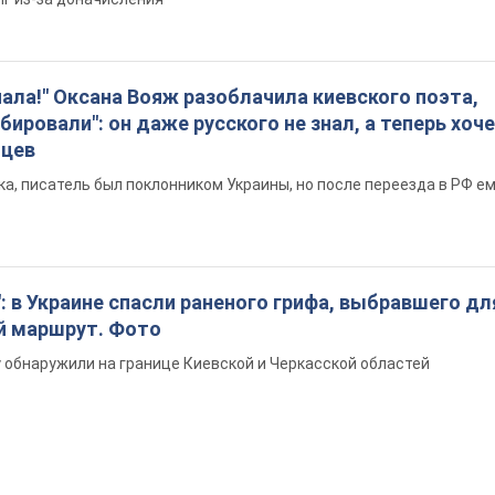
пала!" Оксана Вояж разоблачила киевского поэта,
бировали": он даже русского не знал, а теперь хоч
нцев
а, писатель был поклонником Украины, но после переезда в РФ е
: в Украине спасли раненого грифа, выбравшего дл
й маршрут. Фото
обнаружили на границе Киевской и Черкасской областей