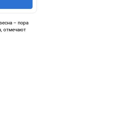
весна – пора
н, отмечают