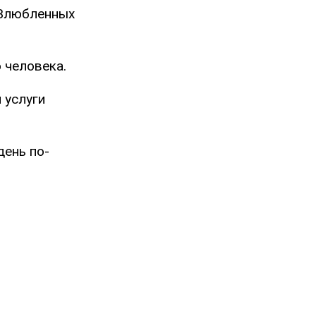
х Влюбленных
 человека.
 услуги
день по-