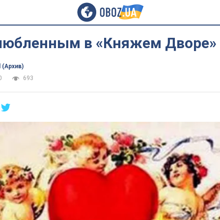
любленным в «Княжем Дворе»
 (Архив)
0
693