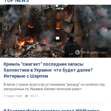
TOP NEWS
Кремль "сжигает" последние запасы
баллистики в Украине: что будет далее?
Интервью с Шарпом
В июле страна-агрессор установила "рекорд" по количеству
запущенных по Украине баллистических ракет
5 годин тому
55,2 т.
В Екатеринбурге атакован склад Wildberries: