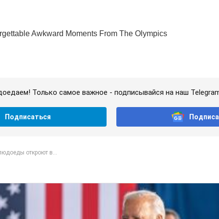
доедаем! Только самое важное - подписывайся на наш Telegra
Подписаться
Подписа
юдоеды откроют в...