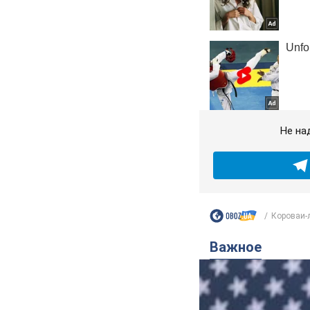
Не на
Короваи-л
Важное