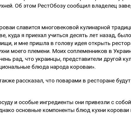
ухней. Об этом РестОбозу сообщил владелец зав
роваи славится многовековой кулинарной традици
ве, куда я приехал учиться десять лет назад, был
пищи, и мне пришла в голову идея открыть рестор
ухни моего племени. Моих соплеменников в Украи
очень рад, что украинцы, представители другой ку
циональные блюда народа короваи».
акже рассказал, что поварами в ресторане будут
суду и особые ингредиенты они привезли с собой 
днако основные компоненты блюд кухни короваи н