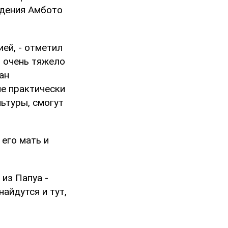
едения Амбото
ей, - отметил
о очень тяжело
ан
не практически
льтуры, смогут
 его мать и
из Папуа -
айдутся и тут,