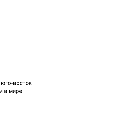
 юго-восток
м в мире