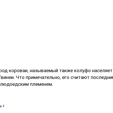
арод короваи, называемый также колуфо населяет
винеи. Что примечательно, его считают последни
 людоедским племенем.
а