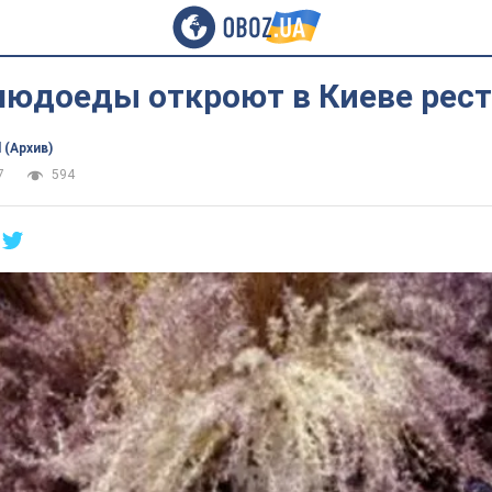
людоеды откроют в Киеве рес
 (Архив)
7
594