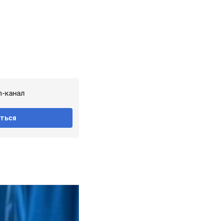
m-канал
ться