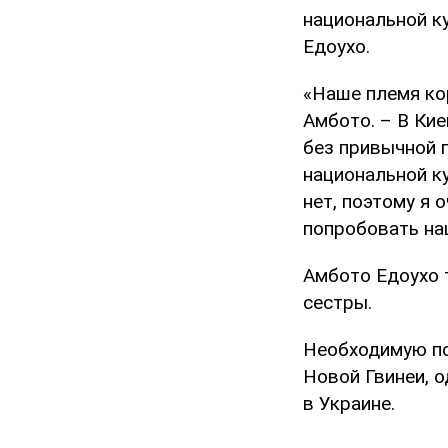
национальной к
Едоухо.
«Наше племя ко
Амбото. – В Кие
без привычной 
национальной к
нет, поэтому я 
попробовать на
Амбото Едоухо т
сестры.
Необходимую по
Новой Гвинеи, о
в Украине.