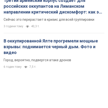
Третий армейский корпус создает для
российских оккупантов на Лиманском
направлении критический дискомфорт: как это
удалось
Сейчас это перерастает в кризис для всей группировки
3 години тому
40,3 т.
В оккупированной Ялте прогремели мощные
взрывы: поднимается черный дым. Фото и
видео
Город, вероятно, подвергся атаке дронов
6 годин тому
7,5 т.