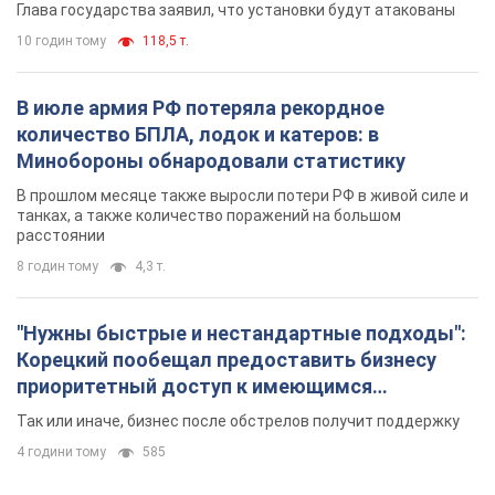
Глава государства заявил, что установки будут атакованы
10 годин тому
118,5 т.
В июле армия РФ потеряла рекордное
количество БПЛА, лодок и катеров: в
Минобороны обнародовали статистику
В прошлом месяце также выросли потери РФ в живой силе и
танках, а также количество поражений на большом
расстоянии
8 годин тому
4,3 т.
"Нужны быстрые и нестандартные подходы":
Корецкий пообещал предоставить бизнесу
приоритетный доступ к имеющимся
складским помещениям
Так или иначе, бизнес после обстрелов получит поддержку
4 години тому
585