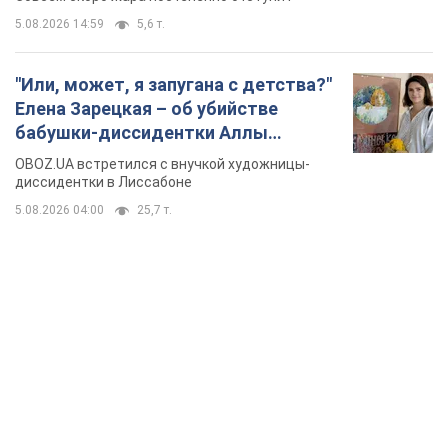
5.08.2026 14:59
5,6 т.
"Или, может, я запугана с детства?"
Елена Зарецкая – об убийстве
бабушки-диссидентки Аллы
Горской, критике сына Стуса и
OBOZ.UA встретился с внучкой художницы-
бегстве в Португалию с пятью
диссидентки в Лиссабоне
детьми
5.08.2026 04:00
25,7 т.