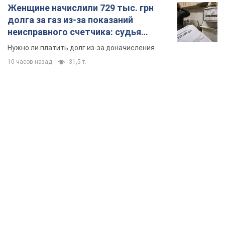
Женщине начислили 729 тыс. грн
долга за газ из-за показаний
неисправного счетчика: судья
вынес неожиданное решение
Нужно ли платить долг из-за доначисления
10 часов назад
31,5 т.