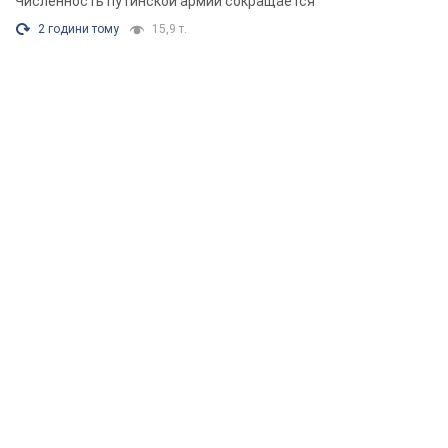
Численность путинской армии сокращается
2 години тому
15,9 т.