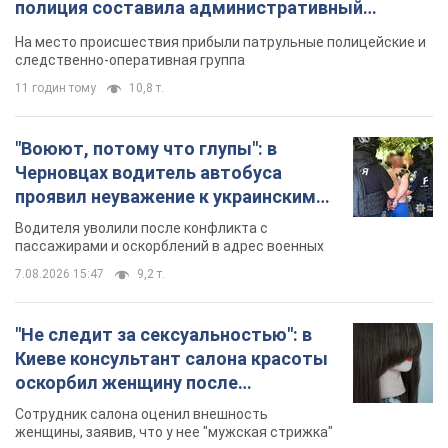
полиция составила административный
протокол. Видео
На место происшествия прибыли патрульные полицейские и
следственно-оперативная группа
11 годин тому
10,8 т.
"Воюют, потому что глупы": в
Черновцах водитель автобуса
проявил неуважение к украинским
военным и поплатился за это.
Водителя уволили после конфликта с
Видео
пассажирами и оскорблений в адрес военных
7.08.2026 15:47
9,2 т.
"Не следит за сексуальностью": в
Киеве консультант салона красоты
оскорбил женщину после
химиотерапии, разгорелся скандал.
Сотрудник салона оценил внешность
Фото
женщины, заявив, что у нее "мужская стрижка"