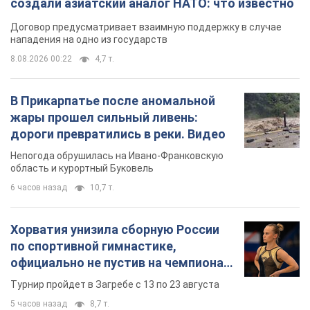
создали азиатский аналог НАТО: что известно
Договор предусматривает взаимную поддержку в случае
нападения на одно из государств
8.08.2026 00:22
4,7 т.
В Прикарпатье после аномальной
жары прошел сильный ливень:
дороги превратились в реки. Видео
Непогода обрушилась на Ивано-Франковскую
область и курортный Буковель
6 часов назад
10,7 т.
Хорватия унизила сборную России
по спортивной гимнастике,
официально не пустив на чемпионат
Европы основных спортсменов
Турнир пройдет в Загребе с 13 по 23 августа
5 часов назад
8,7 т.