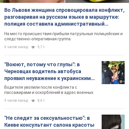
Во Львове женщина спровоцировала конфликт,
разговаривая на русском языке в маршрутке:
полиция составила административный
протокол. Видео
На место происшествия прибыли патрульные полицейские и
следственно-оперативная группа
6 часов назад
9,7 т.
"Воюют, потому что глупы": в
Черновцах водитель автобуса
проявил неуважение к украинским
военным и поплатился за это.
Водителя уволили после конфликта с
Видео
пассажирами и оскорблений в адрес военных
9 часов назад
8,6 т.
"Не следит за сексуальностью": в
Киеве консультант салона красоты