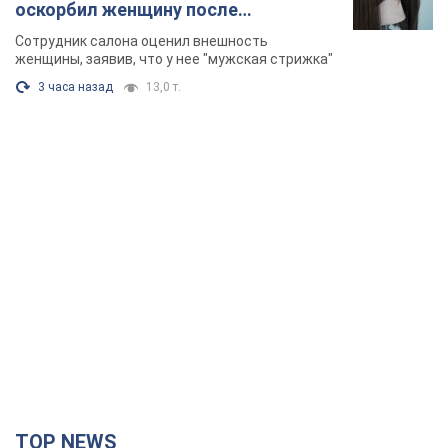
оскорбил женщину после
химиотерапии, разгорелся скандал.
Сотрудник салона оценил внешность
Фото
женщины, заявив, что у нее "мужская стрижка"
3 часа назад
13,0 т.
TOP NEWS