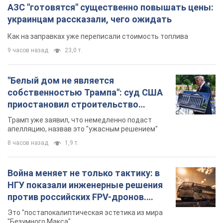
АЗС "готовятся" существенно повышать цены:
украинцам рассказали, чего ожидать
Как на заправках уже переписали стоимость топлива
9 часов назад
23,0 т.
"Белый дом не является
собственностью Трампа": суд США
приостановил строительство
бального зала стоимостью 400 млн
Трамп уже заявил, что немедленно подаст
долларов
апелляцию, назвав это "ужасным решением"
8 часов назад
1,9 т.
Война меняет не только тактику: в
НГУ показали инженерные решения
против российских FPV-дронов.
Фото
Это "постапокалиптическая эстетика из мира
"Безумного Макса"