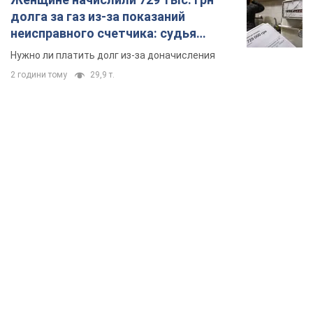
долга за газ из-за показаний
неисправного счетчика: судья
вынес неожиданное решение
Нужно ли платить долг из-за доначисления
2 години тому
29,9 т.