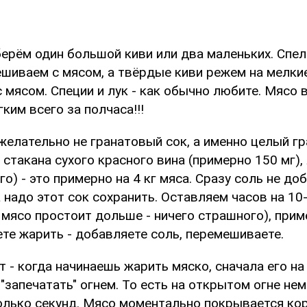
 берём один большой киви или два маленьких. Сп
ешиваем с мясом, а твёрдые киви режем на мелкие
мясом. Специи и лук - как обычно любите. Мясо 
ким всего за полчаса!!!
 (желательно не гранатовый сок, а именно целый г
 стакана сухого красного вина (примерно 150 мг), 
о) - это примерно на 4 кг мяса. Сразу соль не доб
а надо этот сок сохранить. Оставляем часов на 10
и мясо простоит дольше - ничего страшного), прим
ете жарить - добавляете соль, перемешиваете.
т - когда начинаешь жарить мяско, сначала его на
 "запечатать" огнем. То есть на открытом огне не
олько секунд. Мясо моментально покрывается кор