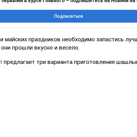
 первыми в курсе главного – подпишитесь на Новини на
Подписаться
 и майских праздников необходимо запастись лу
 они прошли вкусно и весело.
st
предлагает три варианта приготовления шашлы