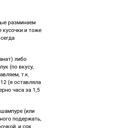
елые разминаем
 кусочки и тоже
всегда
ранат) либо
лук (по вкусу,
авляем, т.к.
-12 (я оставляла
ерно часа за 1,5
 шампуре (или
много подержать,
очкой, и сок