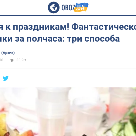
я к праздникам! Фантастическ
и за полчаса: три способа
 (Архив)
00
33,9 т.