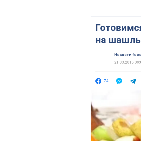
Готовимс
на шашлык
Новости food
21.03.2015 09:
74