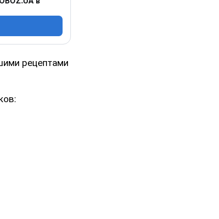
 OBOZ.UA в
чшими рецептами
ков: